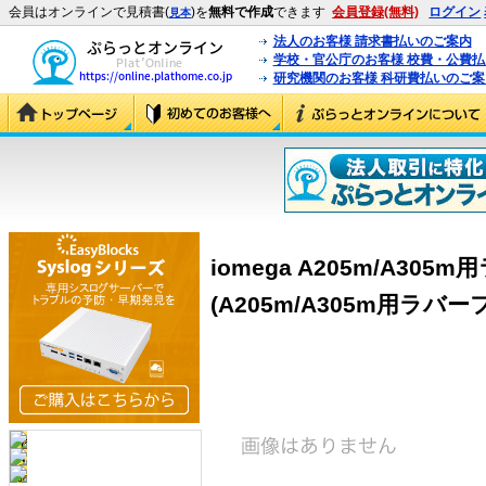
会員はオンラインで見積書(
)を
無料で作成
できます
会員登録(無料)
ログイン
見本
法人のお客様 請求書払いのご案内
学校・官公庁のお客様 校費・公費
研究機関のお客様 科研費払いのご案
iomega A205m/A30
(A205m/A305m用ラバ