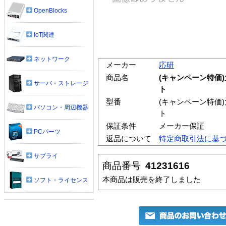
OpenBlocks
IoT関連
ネットワーク
メーカー
応研
商品名
(キャンペーン特価)大
サーバ・ストレージ
ト
型番
(キャンペーン特価)大
パソコン・周辺機器
ト
保証条件
メーカー保証
PCパーツ
返品について
特定商取引法に基
サプライ
商品番号
41231616
本商品は販売を終了しました
ソフト・ライセンス