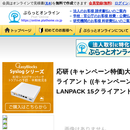
会員はオンラインで見積書(
)を
無料で作成
できます
会員登録(無料)
ログイン
見本
法人のお客様 請求書払いのご案内
学校・官公庁のお客様 校費・公費
研究機関のお客様 科研費払いのご案
応研 (キャンペーン特価)大臣N
ライアント ((キャンペーン
LANPACK 15クライアント