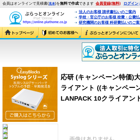
会員はオンラインで見積書(
)を
無料で作成
できます
会員登録(無料)
ログイン
見本
法人のお客様 請求書払いのご案内
学校・官公庁のお客様 校費・公費
研究機関のお客様 科研費払いのご案
応研 (キャンペーン特価)大臣N
ライアント ((キャンペーン
LANPACK 10クライアント