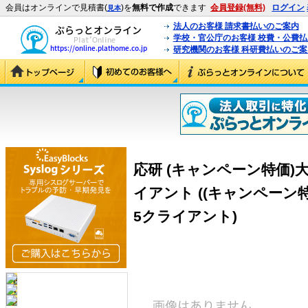
会員はオンラインで見積書(
)を
無料で作成
できます
会員登録(無料)
ログイン
見本
法人のお客様 請求書払いのご案内
学校・官公庁のお客様 校費・公費
研究機関のお客様 科研費払いのご案
応研 (キャンペーン特価)大臣N
イアント ((キャンペーン特価
5クライアント)