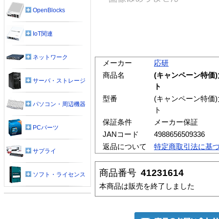
OpenBlocks
IoT関連
ネットワーク
メーカー
応研
商品名
(キャンペーン特価)大
サーバ・ストレージ
ト
型番
(キャンペーン特価)大
パソコン・周辺機器
ト
保証条件
メーカー保証
PCパーツ
JANコード
4988656509336
返品について
特定商取引法に基
サプライ
商品番号
41231614
ソフト・ライセンス
本商品は販売を終了しました