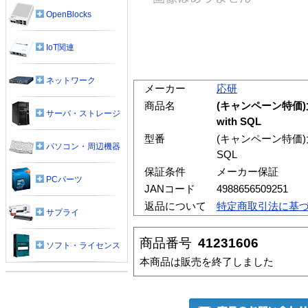
OpenBlocks
IoT関連
ネットワーク
メーカー
応研
商品名
(キャンペーン特価)大
サーバ・ストレージ
with SQL
型番
(キャンペーン特価)大臣
パソコン・周辺機器
SQL
保証条件
メーカー保証
PCパーツ
JANコード
4988656509251
返品について
特定商取引法に基
サプライ
商品番号
41231606
ソフト・ライセンス
本商品は販売を終了しました