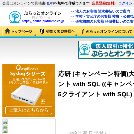
会員はオンラインで見積書(
)を
無料で作成
できます
会員登録(無料)
ログイン
見本
法人のお客様 請求書払いのご案内
学校・官公庁のお客様 校費・公費
研究機関のお客様 科研費払いのご案
応研 (キャンペーン特価)大臣
ント with SQL ((キャン
5クライアント with SQL)