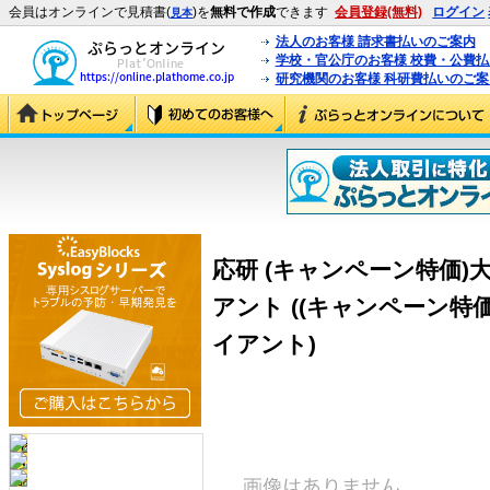
会員はオンラインで見積書(
)を
無料で作成
できます
会員登録(無料)
ログイン
見本
法人のお客様 請求書払いのご案内
学校・官公庁のお客様 校費・公費
研究機関のお客様 科研費払いのご案
応研 (キャンペーン特価)大臣
アント ((キャンペーン特価)
イアント)