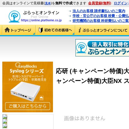
会員はオンラインで見積書(
)を
無料で作成
できます
会員登録(無料)
ログイン
見本
法人のお客様 請求書払いのご案内
学校・官公庁のお客様 校費・公費
研究機関のお客様 科研費払いのご案
応研 (キャンペーン特価)大
ャンペーン特価)大臣NX 