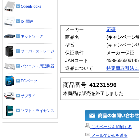
OpenBlocks
IoT関連
メーカー
応研
ネットワーク
商品名
(キャンペーン
型番
(キャンペーン
サーバ・ストレージ
保証条件
メーカー保証
JANコード
4988656509145
パソコン・周辺機器
返品について
特定商取引法に
PCパーツ
商品番号
41231596
本商品は販売を終了しました
サプライ
ソフト・ライセンス
このページを印刷する
メールでURLを送る