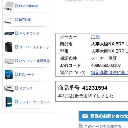
OpenBlocks
IoT関連
ネットワーク
メーカー
応研
商品名
人事大臣NX ERP L
サーバ・ストレージ
型番
人事大臣NX ERP L
保証条件
メーカー保証
パソコン・周辺機器
JANコード
4988656509107
返品について
特定商取引法に基
PCパーツ
商品番号
41231594
サプライ
本商品は販売を終了しました
ソフト・ライセンス
このページを印刷する