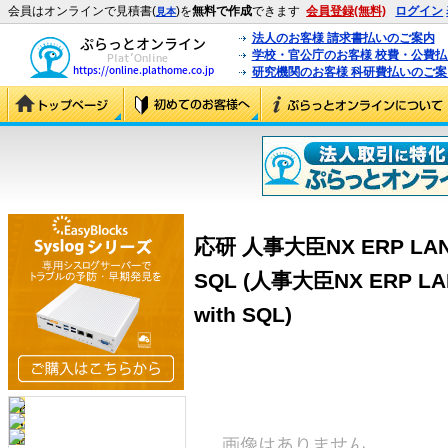
会員はオンラインで見積書(
)を
無料で作成
できます
会員登録(無料)
ログイン
見本
法人のお客様 請求書払いのご案内
学校・官公庁のお客様 校費・公費
研究機関のお客様 科研費払いのご案
応研 人事大臣NX ERP LA
SQL (人事大臣NX ERP 
with SQL)