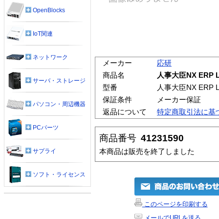
OpenBlocks
IoT関連
ネットワーク
メーカー
応研
商品名
人事大臣NX ERP L
サーバ・ストレージ
型番
人事大臣NX ERP L
保証条件
メーカー保証
パソコン・周辺機器
返品について
特定商取引法に基
PCパーツ
商品番号
41231590
本商品は販売を終了しました
サプライ
ソフト・ライセンス
このページを印刷する
メールでURLを送る