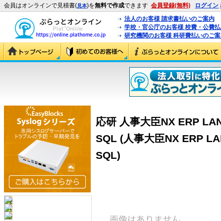
会員はオンラインで見積書(
)を
無料で作成
できます
会員登録(無料)
ログイン
見本
法人のお客様 請求書払いのご案内
学校・官公庁のお客様 校費・公費
研究機関のお客様 科研費払いのご案
応研 人事大臣NX ERP LA
SQL (人事大臣NX ERP L
SQL)