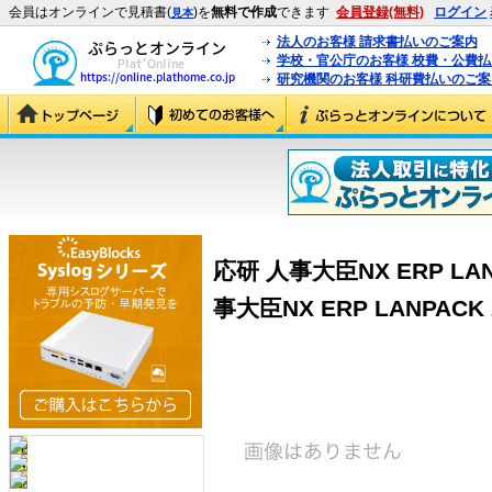
会員はオンラインで見積書(
)を
無料で作成
できます
会員登録(無料)
ログイン
見本
法人のお客様 請求書払いのご案内
学校・官公庁のお客様 校費・公費
研究機関のお客様 科研費払いのご案
応研 人事大臣NX ERP LA
事大臣NX ERP LANPAC