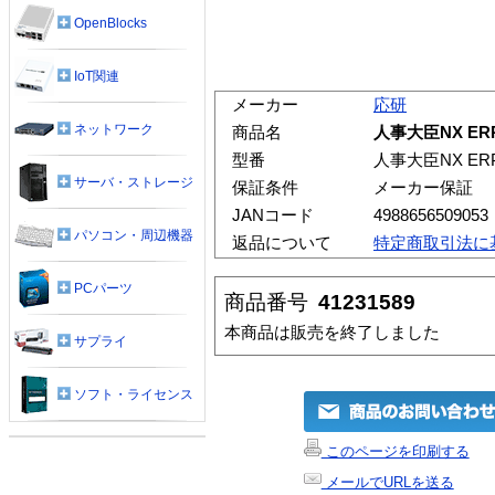
OpenBlocks
IoT関連
メーカー
応研
ネットワーク
商品名
人事大臣NX ER
型番
人事大臣NX ER
サーバ・ストレージ
保証条件
メーカー保証
JANコード
4988656509053
パソコン・周辺機器
返品について
特定商取引法に
PCパーツ
商品番号
41231589
本商品は販売を終了しました
サプライ
ソフト・ライセンス
このページを印刷する
メールでURLを送る