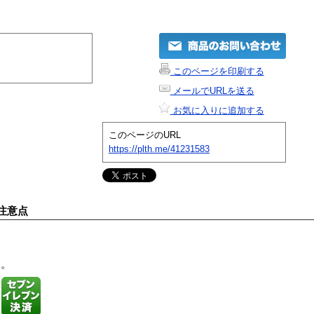
このページを印刷する
メールでURLを送る
お気に入りに追加する
このページのURL
https://plth.me/41231583
注意点
す。