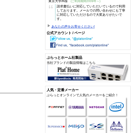
東京大学/K様
(ご利用期間2009年～)
“
請求書払いに対応していただいているので利用
しております。メールでの問い合わせにも丁寧
に対応していただけるので大変ありがたいで
す。
あなたの声をお寄せください!
公式アカウント / ページ
ぷらっとホーム社製品
当社ブランドの製品情報はこちら
人気・定番メーカー
ぷらっとオンラインで人気のメーカーをご紹介！