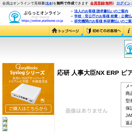
会員はオンラインで見積書(
)を
無料で作成
できます
会員登録(無料)
ログイン
見本
法人のお客様 請求書払いのご案内
学校・官公庁のお客様 校費・公費
研究機関のお客様 科研費払いのご案
応研 人事大臣NX ERP 
メ
商
型
保
J
返