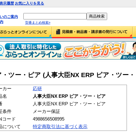
表示履歴
お気に入りを見る
払いのご案内
内
型番まとめ検索»
ピア・ツー・ピア (人事大臣NX ERP ピア・ツー・
ーカー
応研
品名
人事大臣NX ERP ピア・ツー・ピア
番
人事大臣NX ERP ピア・ツー・ピア
証条件
メーカー保証
ANコード
4988656508995
品について
特定商取引法に基づく表示