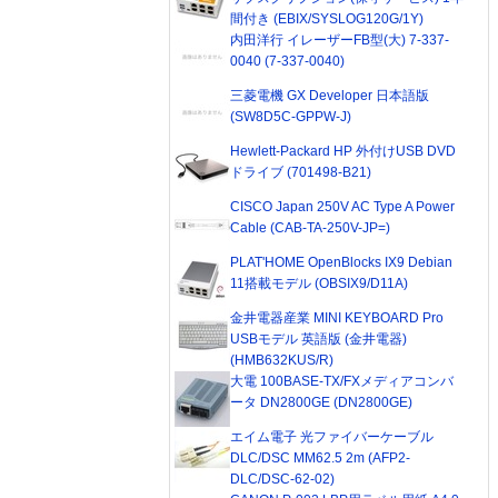
間付き (EBIX/SYSLOG120G/1Y)
内田洋行 イレーザーFB型(大) 7-337-
0040 (7-337-0040)
三菱電機 GX Developer 日本語版
(SW8D5C-GPPW-J)
Hewlett-Packard HP 外付けUSB DVD
ドライブ (701498-B21)
CISCO Japan 250V AC Type A Power
Cable (CAB-TA-250V-JP=)
PLAT'HOME OpenBlocks IX9 Debian
11搭載モデル (OBSIX9/D11A)
金井電器産業 MINI KEYBOARD Pro
USBモデル 英語版 (金井電器)
(HMB632KUS/R)
大電 100BASE-TX/FXメディアコンバ
ータ DN2800GE (DN2800GE)
エイム電子 光ファイバーケーブル
DLC/DSC MM62.5 2m (AFP2-
DLC/DSC-62-02)