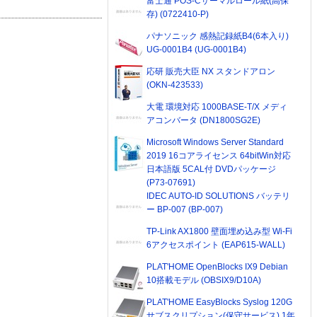
富士通 POS-Cサーマルロール紙(高保
存) (0722410-P)
パナソニック 感熱記録紙B4(6本入り)
UG-0001B4 (UG-0001B4)
応研 販売大臣 NX スタンドアロン
(OKN-423533)
大電 環境対応 1000BASE-T/X メディ
アコンバータ (DN1800SG2E)
Microsoft Windows Server Standard
2019 16コアライセンス 64bitWin対応
日本語版 5CAL付 DVDパッケージ
(P73-07691)
IDEC AUTO-ID SOLUTIONS バッテリ
ー BP-007 (BP-007)
TP-Link AX1800 壁面埋め込み型 Wi-Fi
6アクセスポイント (EAP615-WALL)
PLAT'HOME OpenBlocks IX9 Debian
10搭載モデル (OBSIX9/D10A)
PLAT'HOME EasyBlocks Syslog 120G
サブスクリプション(保守サービス) 1年