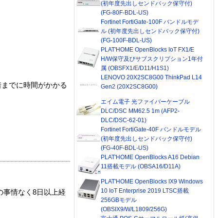
(初年度先出しセンドバック保守付)
(FG-80F-BDL-US)
Fortinet FortiGate-100F バンドルモデ
ル (初年度先出しセンドバック保守付)
(FG-100F-BDL-US)
PLAT'HOME OpenBlocks IoT FX1/E
H/W保守及びサブスクリプション1年付
属 (OBSFX1/E/D11/H1S1)
LENOVO 20X2SC8G00 ThinkPad L14
着までに時間がかかる
Gen2 (20X2SC8G00)
エイム電子 光ファイバーケーブル
DLC/DSC MM62.5 1m (AFP2-
DLC/DSC-62-01)
Fortinet FortiGate-40F バンドルモデル
(初年度先出しセンドバック保守付)
(FG-40F-BDL-US)
PLAT'HOME OpenBlocks A16 Debian
11搭載モデル (OBSA16/D11A)
PLAT'HOME OpenBlocks IX9 Windows
10 IoT Enterprise 2019 LTSC搭載
の事情なく8日以上経
256GBモデル
(OBSIX9/W/L1809/256G)