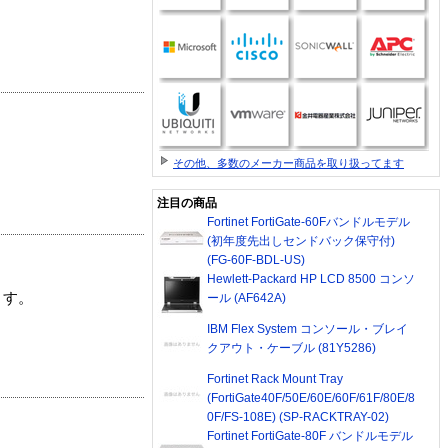
その他、多数のメーカー商品を取り扱ってます
注目の商品
Fortinet FortiGate-60Fバンドルモデル
(初年度先出しセンドバック保守付)
(FG-60F-BDL-US)
Hewlett-Packard HP LCD 8500 コンソ
ます。
ール (AF642A)
IBM Flex System コンソール・ブレイ
クアウト・ケーブル (81Y5286)
Fortinet Rack Mount Tray
(FortiGate40F/50E/60E/60F/61F/80E/8
0F/FS-108E) (SP-RACKTRAY-02)
Fortinet FortiGate-80F バンドルモデル