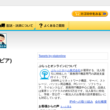
Tweets by platonline
ピア)
ぷらっとオンラインについて
ぷらっとホーム株式会社
が運用する、法人取
引に特化した「業務用IT機器専門の調達支援
サイト」です。
1999年よりネットワーク機器、サーバ、スト
レージ、パソコン周辺機器、PCパーツ、ソフトウェ
ア、ライセンスなど、業務用IT機器中心に販売。品揃え
は業界トップクラスの約5.5万点です。法人取引に特化
し、学校・官公庁・一般法人のお客様の請求書後払いに
も対応しています。
IPv6への取り組み
会社概要
お客様からの声
もっと見る