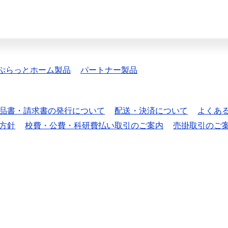
ぷらっとホーム製品
パートナー製品
品書・請求書の発行について
配送・決済について
よくあ
方針
校費・公費・科研費払い取引のご案内
売掛取引のご