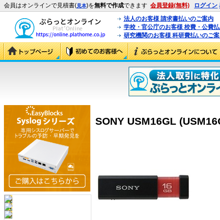
会員はオンラインで見積書(
)を
無料で作成
できます
会員登録(無料)
ログイン
見本
法人のお客様 請求書払いのご案内
学校・官公庁のお客様 校費・公費
研究機関のお客様 科研費払いのご案
SONY USM16GL (USM16