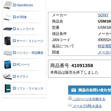
OpenBlocks
メーカー
SONY
IoT関連
商品名
USM16
型番
USM16
ネットワーク
保証条件
メーカ
JANコード
490552
サーバ・ストレージ
返品について
特定商
関連
メーカ
パソコン・周辺機器
商品番号
41091358
PCパーツ
本商品は販売を終了しました
サプライ
ソフト・ライセンス
このページを印刷する
メールでURLを送る