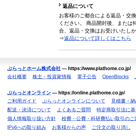
返品について
お客様のご都合による返品・交
ください。 商品開封後、または
合、返品・交換はお受けいたし
⇒
返品について詳しくはこちら
ぷらっとホーム株式会社
—
https://www.plathome.co.jp/
会社概要
株主・投資家情報
電子公告
OpenBlocks
ぷらっとオンライン
—
https://online.plathome.co.jp/
ご利用ガイド
ぷらっとオンラインについて
見積書・納
配送・決済について
よくあるご質問
特定商取引法に基
個人情報取り扱い方針
校費・公費・科研費払い取引のご
IPv6への取り組み
お客様からの声
ご注文の取り消し