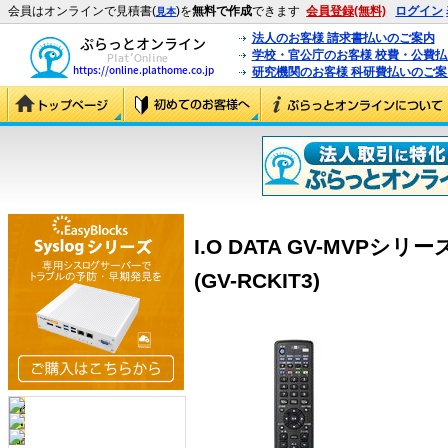
会員はオンラインで見積書(
)を
無料で作成
できます
会員登録(無料)
ログイン
見本
法人のお客様 請求書払いのご案内
学校・官公庁のお客様 校費・公費
研究機関のお客様 科研費払いのご案
I.O DATA GV-MVP
(GV-RCKIT3)