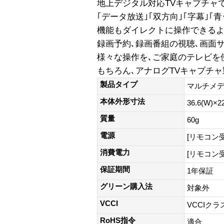
地上デジタル対応TVキャプチャ
｢データ放送｣｢双方向｣｢字幕｣｢
機能もダイレクトに操作できるよ
録画予約､録画番組の視聴､画面
様々な操作を､ご家庭のテレビを
もちろん､アナログTVキャプチ
製品タイプ
マルチメ
本体外形寸法
36.6(W)×2
質量
60g
電源
[リモコン受
消費電力
[リモコン
保証期間
1年保証
グリーン購入法
対象外
VCCI
VCCIクラ
RoHS指令
適合