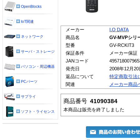
OpenBlocks
IoT関連
メーカー
I.O DATA
ネットワーク
商品名
GV-MVPシ
型番
GV-RCKIT3
サーバ・ストレージ
保証条件
メーカー保証
JANコード
495718007965
パソコン・周辺機器
発売日
2008年12月2
返品について
特定商取引法
PCパーツ
関連
メーカー商品
サプライ
商品番号
41090384
本商品は販売を終了しました
ソフト・ライセンス