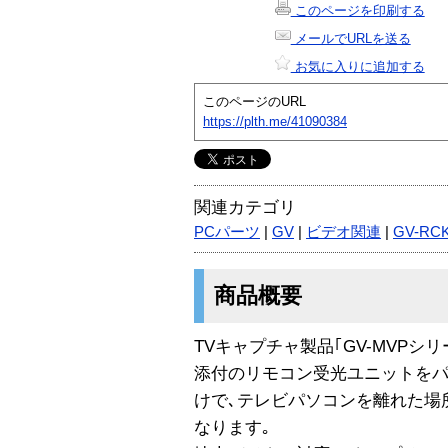
このページを印刷する
メールでURLを送る
お気に入りに追加する
このページのURL
https://plth.me/41090384
関連カテゴリ
PCパーツ
|
GV
|
ビデオ関連
|
GV-RCK
商品概要
TVキャプチャ製品｢GV-MVPシ
添付のリモコン受光ユニットをパ
けで､テレビパソコンを離れた場
なります｡