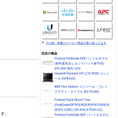
その他、多数のメーカー商品を取り扱ってます
注目の商品
Fortinet FortiGate-60Fバンドルモデル
(初年度先出しセンドバック保守付)
(FG-60F-BDL-US)
Hewlett-Packard HP LCD 8500 コンソ
ール (AF642A)
IBM Flex System コンソール・ブレイ
クアウト・ケーブル (81Y5286)
Fortinet Rack Mount Tray
(FortiGate40F/50E/60E/60F/61F/80E/8
0F/FS-108E) (SP-RACKTRAY-02)
ます。
Fortinet FortiGate-80F バンドルモデル