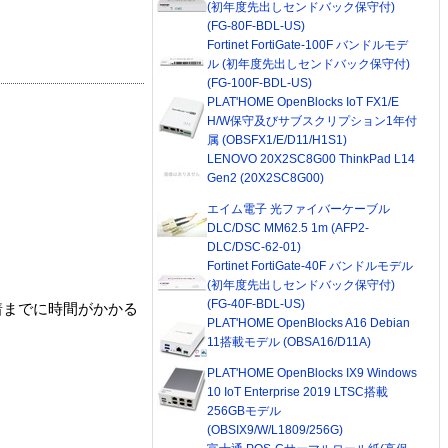
(初年度先出しセンドバック保守付)
(FG-80F-BDL-US)
Fortinet FortiGate-100F バンドルモデ
ル (初年度先出しセンドバック保守付)
(FG-100F-BDL-US)
PLAT'HOME OpenBlocks IoT FX1/E
H/W保守及びサブスクリプション1年付
属 (OBSFX1/E/D11/H1S1)
LENOVO 20X2SC8G00 ThinkPad L14
Gen2 (20X2SC8G00)
エイム電子 光ファイバーケーブル
DLC/DSC MM62.5 1m (AFP2-
DLC/DSC-62-01)
Fortinet FortiGate-40F バンドルモデル
(初年度先出しセンドバック保守付)
(FG-40F-BDL-US)
着までに時間がかかる
PLAT'HOME OpenBlocks A16 Debian
11搭載モデル (OBSA16/D11A)
PLAT'HOME OpenBlocks IX9 Windows
10 IoT Enterprise 2019 LTSC搭載
256GBモデル
(OBSIX9/W/L1809/256G)