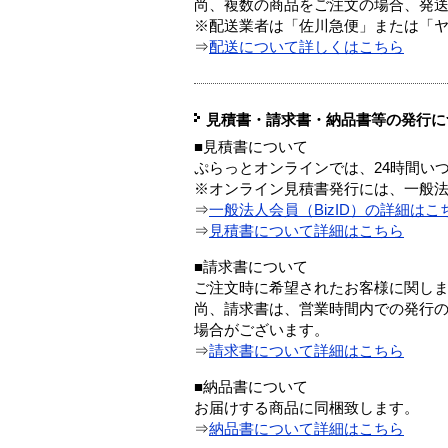
尚、複数の商品をご注文の場合、発
※配送業者は「佐川急便」または「
⇒
配送について詳しくはこちら
見積書・請求書・納品書等の発行に
■見積書について
ぷらっとオンラインでは、24時間い
※オンライン見積書発行には、一般法人
⇒
一般法人会員（BizID）の詳細はこ
⇒
見積書について詳細はこちら
■請求書について
ご注文時に希望されたお客様に関し
尚、請求書は、営業時間内での発行
場合がございます。
⇒
請求書について詳細はこちら
■納品書について
お届けする商品に同梱致します。
⇒
納品書について詳細はこちら