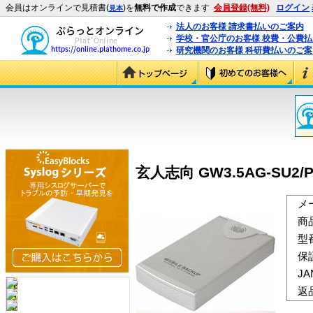
会員はオンラインで見積書(
)を
無料で作成
できます
会員登録(無料)
ログイン
見本
法人のお客様 請求書払いのご案内
学校・官公庁のお客様 校費・公費
研究機関のお客様 科研費払いのご案
玄人志向 GW3.5AG-SU2/PS
メ
商
型
保
J
返