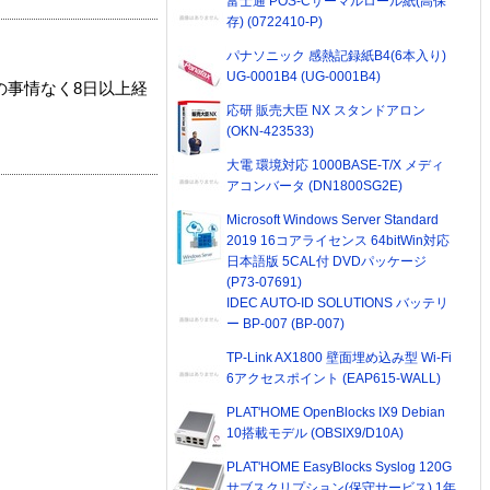
富士通 POS-Cサーマルロール紙(高保
存) (0722410-P)
パナソニック 感熱記録紙B4(6本入り)
UG-0001B4 (UG-0001B4)
の事情なく8日以上経
応研 販売大臣 NX スタンドアロン
(OKN-423533)
大電 環境対応 1000BASE-T/X メディ
アコンバータ (DN1800SG2E)
Microsoft Windows Server Standard
2019 16コアライセンス 64bitWin対応
日本語版 5CAL付 DVDパッケージ
(P73-07691)
IDEC AUTO-ID SOLUTIONS バッテリ
ー BP-007 (BP-007)
TP-Link AX1800 壁面埋め込み型 Wi-Fi
6アクセスポイント (EAP615-WALL)
PLAT'HOME OpenBlocks IX9 Debian
10搭載モデル (OBSIX9/D10A)
PLAT'HOME EasyBlocks Syslog 120G
サブスクリプション(保守サービス) 1年