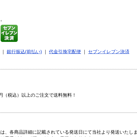
す。
｜
銀行振込(前払い)
｜
代金引換宅配便
｜
セブンイレブン決済
00円（税込）以上のご注文で送料無料！
ては、各商品詳細に記載されている発送日にて当社より発送いたし