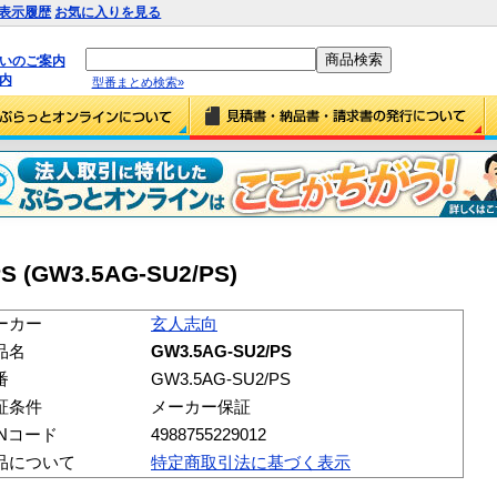
表示履歴
お気に入りを見る
払いのご案内
内
型番まとめ検索»
 (GW3.5AG-SU2/PS)
ーカー
玄人志向
品名
GW3.5AG-SU2/PS
番
GW3.5AG-SU2/PS
証条件
メーカー保証
ANコード
4988755229012
品について
特定商取引法に基づく表示