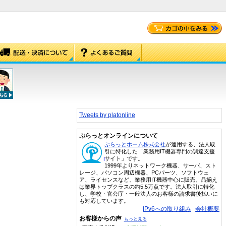
Tweets by platonline
ぷらっとオンラインについて
ぷらっとホーム株式会社
が運用する、法人取
引に特化した「業務用IT機器専門の調達支援
サイト」です。
1999年よりネットワーク機器、サーバ、スト
レージ、パソコン周辺機器、PCパーツ、ソフトウェ
ア、ライセンスなど、業務用IT機器中心に販売。品揃え
は業界トップクラスの約5.5万点です。法人取引に特化
し、学校・官公庁・一般法人のお客様の請求書後払いに
も対応しています。
IPv6への取り組み
会社概要
お客様からの声
もっと見る