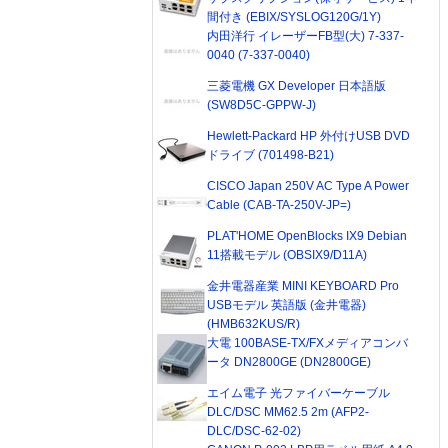
間付き (EBIX/SYSLOG120G/1Y)
内田洋行 イレーザーFB型(大) 7-337-
0040 (7-337-0040)
三菱電機 GX Developer 日本語版
(SW8D5C-GPPW-J)
Hewlett-Packard HP 外付けUSB DVD
ドライブ (701498-B21)
CISCO Japan 250V AC Type A Power
Cable (CAB-TA-250V-JP=)
PLAT'HOME OpenBlocks IX9 Debian
11搭載モデル (OBSIX9/D11A)
金井電器産業 MINI KEYBOARD Pro
USBモデル 英語版 (金井電器)
(HMB632KUS/R)
大電 100BASE-TX/FXメディアコンバ
ータ DN2800GE (DN2800GE)
エイム電子 光ファイバーケーブル
DLC/DSC MM62.5 2m (AFP2-
DLC/DSC-62-02)