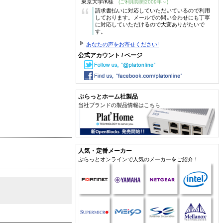
東京大学/K様
(ご利用期間2009年～)
“
請求書払いに対応していただいているので利用
しております。メールでの問い合わせにも丁寧
に対応していただけるので大変ありがたいで
す。
あなたの声をお寄せください!
公式アカウント / ページ
ぷらっとホーム社製品
当社ブランドの製品情報はこちら
人気・定番メーカー
ぷらっとオンラインで人気のメーカーをご紹介！