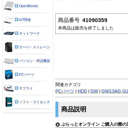
OpenBlocks
商品番号
41090359
IoT関連
本商品は販売を終了しました
ネットワーク
サーバ・ストレージ
パソコン・周辺機器
PCパーツ
関連カテゴリ
サプライ
PCパーツ
|
HDD
|
GW
|
GW3.5AG-SU
ソフト・ライセンス
商品説明
ぷらっとオンライン ご購入の際の