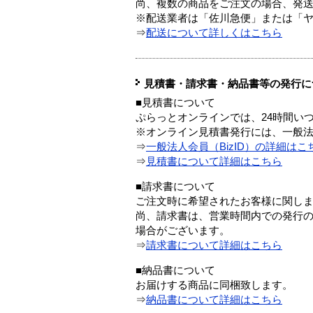
尚、複数の商品をご注文の場合、発
※配送業者は「佐川急便」または「
⇒
配送について詳しくはこちら
見積書・請求書・納品書等の発行に
■見積書について
ぷらっとオンラインでは、24時間い
※オンライン見積書発行には、一般法人
⇒
一般法人会員（BizID）の詳細はこ
⇒
見積書について詳細はこちら
■請求書について
ご注文時に希望されたお客様に関し
尚、請求書は、営業時間内での発行
場合がございます。
⇒
請求書について詳細はこちら
■納品書について
お届けする商品に同梱致します。
⇒
納品書について詳細はこちら