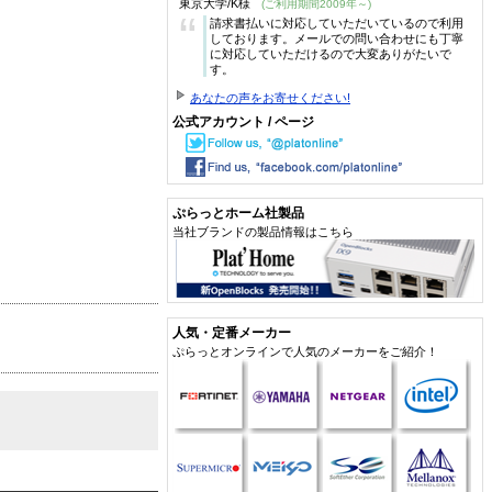
東京大学/K様
(ご利用期間2009年～)
“
請求書払いに対応していただいているので利用
しております。メールでの問い合わせにも丁寧
に対応していただけるので大変ありがたいで
す。
あなたの声をお寄せください!
公式アカウント / ページ
ぷらっとホーム社製品
当社ブランドの製品情報はこちら
人気・定番メーカー
ぷらっとオンラインで人気のメーカーをご紹介！