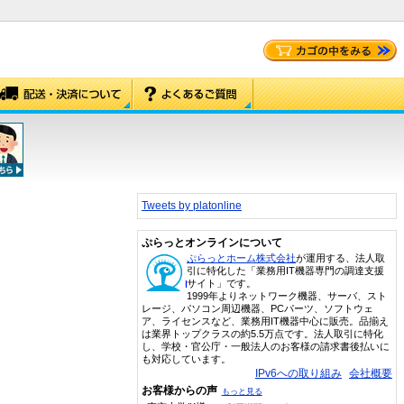
Tweets by platonline
ぷらっとオンラインについて
ぷらっとホーム株式会社
が運用する、法人取
引に特化した「業務用IT機器専門の調達支援
サイト」です。
1999年よりネットワーク機器、サーバ、スト
レージ、パソコン周辺機器、PCパーツ、ソフトウェ
ア、ライセンスなど、業務用IT機器中心に販売。品揃え
は業界トップクラスの約5.5万点です。法人取引に特化
し、学校・官公庁・一般法人のお客様の請求書後払いに
も対応しています。
IPv6への取り組み
会社概要
お客様からの声
もっと見る