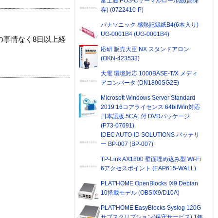
富士通 POS-Cサーマルロール紙(高保
存) (0722410-P)
パナソニック 感熱記録紙B4(6本入り)
UG-0001B4 (UG-0001B4)
の事情なく8日以上経
応研 販売大臣 NX スタンドアロン
(OKN-423533)
大電 環境対応 1000BASE-T/X メディ
アコンバータ (DN1800SG2E)
Microsoft Windows Server Standard
2019 16コアライセンス 64bitWin対応
日本語版 5CAL付 DVDパッケージ
(P73-07691)
IDEC AUTO-ID SOLUTIONS バッテリ
ー BP-007 (BP-007)
TP-Link AX1800 壁面埋め込み型 Wi-Fi
6アクセスポイント (EAP615-WALL)
PLAT'HOME OpenBlocks IX9 Debian
10搭載モデル (OBSIX9/D10A)
PLAT'HOME EasyBlocks Syslog 120G
サブスクリプション(保守サービス) 1年