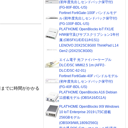
(初年度先出しセンドバック保守付)
(FG-80F-BDL-US)
Fortinet FortiGate-100F バンドルモデ
ル (初年度先出しセンドバック保守付)
(FG-100F-BDL-US)
PLAT'HOME OpenBlocks IoT FX1/E
H/W保守及びサブスクリプション1年付
属 (OBSFX1/E/D11/H1S1)
LENOVO 20X2SC8G00 ThinkPad L14
Gen2 (20X2SC8G00)
エイム電子 光ファイバーケーブル
DLC/DSC MM62.5 1m (AFP2-
DLC/DSC-62-01)
Fortinet FortiGate-40F バンドルモデル
(初年度先出しセンドバック保守付)
(FG-40F-BDL-US)
着までに時間がかかる
PLAT'HOME OpenBlocks A16 Debian
11搭載モデル (OBSA16/D11A)
PLAT'HOME OpenBlocks IX9 Windows
10 IoT Enterprise 2019 LTSC搭載
256GBモデル
(OBSIX9/W/L1809/256G)