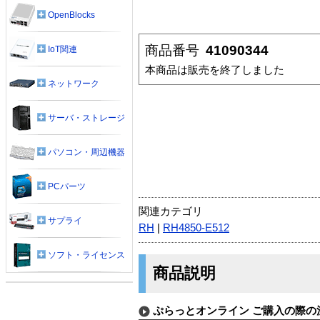
OpenBlocks
商品番号
41090344
IoT関連
本商品は販売を終了しました
ネットワーク
サーバ・ストレージ
パソコン・周辺機器
PCパーツ
関連カテゴリ
サプライ
RH
|
RH4850-E512
ソフト・ライセンス
商品説明
ぷらっとオンライン ご購入の際の