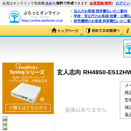
会員はオンラインで見積書(
)を
無料で作成
できます
会員登録(無料)
ログイン
見本
法人のお客様 請求書払いのご案内
学校・官公庁のお客様 校費・公費
研究機関のお客様 科研費払いのご案
玄人志向 RH4850-E512HW2
メ
商
型
保
返