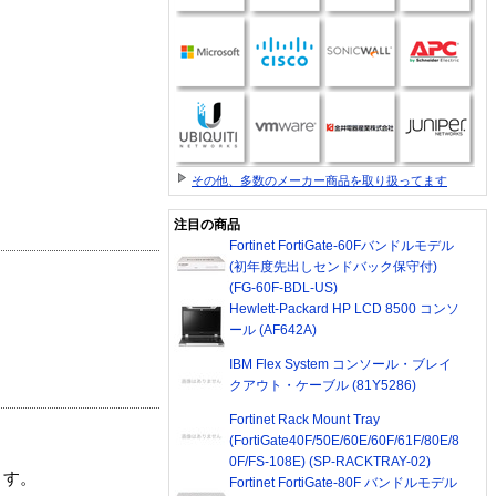
その他、多数のメーカー商品を取り扱ってます
注目の商品
Fortinet FortiGate-60Fバンドルモデル
(初年度先出しセンドバック保守付)
(FG-60F-BDL-US)
Hewlett-Packard HP LCD 8500 コンソ
ール (AF642A)
IBM Flex System コンソール・ブレイ
クアウト・ケーブル (81Y5286)
Fortinet Rack Mount Tray
(FortiGate40F/50E/60E/60F/61F/80E/8
0F/FS-108E) (SP-RACKTRAY-02)
ます。
Fortinet FortiGate-80F バンドルモデル