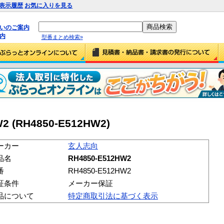
表示履歴
お気に入りを見る
払いのご案内
内
型番まとめ検索»
 (RH4850-E512HW2)
ーカー
玄人志向
品名
RH4850-E512HW2
番
RH4850-E512HW2
証条件
メーカー保証
品について
特定商取引法に基づく表示