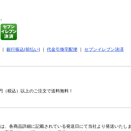
す。
｜
銀行振込(前払い)
｜
代金引換宅配便
｜
セブンイレブン決済
00円（税込）以上のご注文で送料無料！
ては、各商品詳細に記載されている発送日にて当社より発送いたし