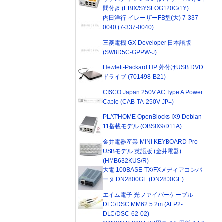
間付き (EBIX/SYSLOG120G/1Y)
内田洋行 イレーザーFB型(大) 7-337-
0040 (7-337-0040)
三菱電機 GX Developer 日本語版
(SW8D5C-GPPW-J)
Hewlett-Packard HP 外付けUSB DVD
ドライブ (701498-B21)
CISCO Japan 250V AC Type A Power
Cable (CAB-TA-250V-JP=)
PLAT'HOME OpenBlocks IX9 Debian
11搭載モデル (OBSIX9/D11A)
金井電器産業 MINI KEYBOARD Pro
USBモデル 英語版 (金井電器)
(HMB632KUS/R)
大電 100BASE-TX/FXメディアコンバ
ータ DN2800GE (DN2800GE)
エイム電子 光ファイバーケーブル
DLC/DSC MM62.5 2m (AFP2-
DLC/DSC-62-02)