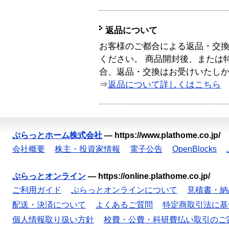
返品について
お客様のご都合による返品・交
ください。 商品開封後、または
合、返品・交換はお受けいたし
⇒
返品について詳しくはこちら
ぷらっとホーム株式会社
—
https://www.plathome.co.jp/
会社概要
株主・投資家情報
電子公告
OpenBlocks
ぷらっとオンライン
—
https://online.plathome.co.jp/
ご利用ガイド
ぷらっとオンラインについて
見積書・納
配送・決済について
よくあるご質問
特定商取引法に基
個人情報取り扱い方針
校費・公費・科研費払い取引のご