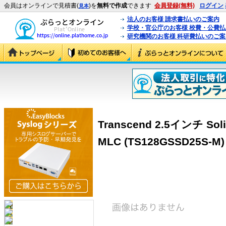
会員はオンラインで見積書(
)を
無料で作成
できます
会員登録(無料)
ログイン
見本
法人のお客様 請求書払いのご案内
学校・官公庁のお客様 校費・公費
研究機関のお客様 科研費払いのご案
Transcend 2.5インチ Solid
MLC (TS128GSSD25S-M)