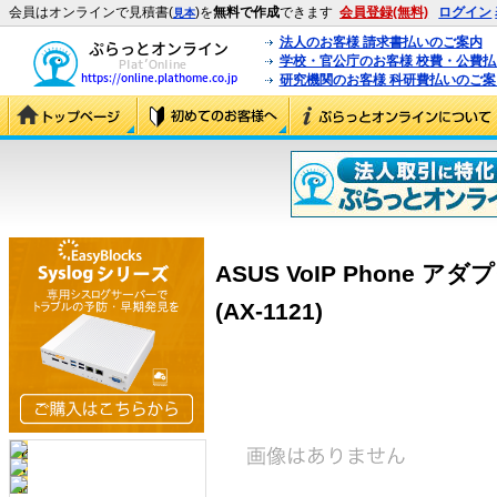
会員はオンラインで見積書(
)を
無料で作成
できます
会員登録(無料)
ログイン
見本
法人のお客様 請求書払いのご案内
学校・官公庁のお客様 校費・公費
研究機関のお客様 科研費払いのご案
ASUS VoIP Phone 
(AX-1121)