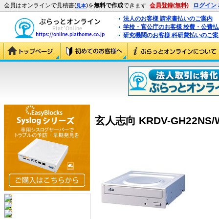
会員はオンラインで見積書(
)を
無料で作成
できます
会員登録(無料)
ログイン
見本
法人のお客様 請求書払いのご案内
学校・官公庁のお客様 校費・公費
研究機関のお客様 科研費払いのご案
玄人志向 KRDV-GH22NS/W