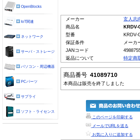
OpenBlocks
メーカー
玄人志
IoT関連
商品名
KRDV-
型番
KRDV-
ネットワーク
保証条件
メーカ
JANコード
498875
サーバ・ストレージ
返品について
特定商
パソコン・周辺機器
商品番号
41089710
PCパーツ
本商品は販売を終了しました
サプライ
ソフト・ライセンス
このページを印刷する
メールでURLを送る
お気に入りに追加する