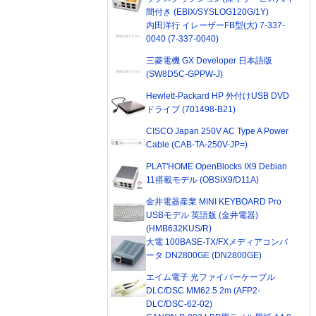
間付き (EBIX/SYSLOG120G/1Y)
内田洋行 イレーザーFB型(大) 7-337-
0040 (7-337-0040)
三菱電機 GX Developer 日本語版
(SW8D5C-GPPW-J)
Hewlett-Packard HP 外付けUSB DVD
ドライブ (701498-B21)
CISCO Japan 250V AC Type A Power
Cable (CAB-TA-250V-JP=)
PLAT'HOME OpenBlocks IX9 Debian
11搭載モデル (OBSIX9/D11A)
金井電器産業 MINI KEYBOARD Pro
USBモデル 英語版 (金井電器)
(HMB632KUS/R)
大電 100BASE-TX/FXメディアコンバ
ータ DN2800GE (DN2800GE)
エイム電子 光ファイバーケーブル
DLC/DSC MM62.5 2m (AFP2-
DLC/DSC-62-02)