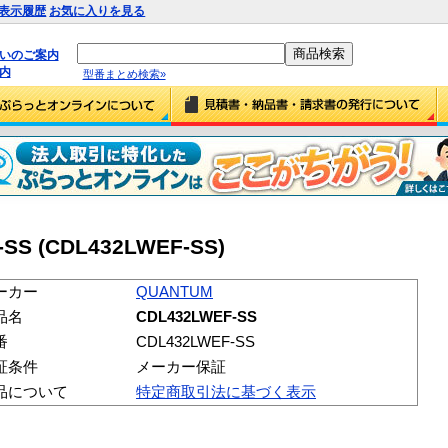
表示履歴
お気に入りを見る
払いのご案内
内
型番まとめ検索»
SS (CDL432LWEF-SS)
ーカー
QUANTUM
品名
CDL432LWEF-SS
番
CDL432LWEF-SS
証条件
メーカー保証
品について
特定商取引法に基づく表示