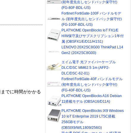
(初年度先出しセンドバック保守付)
(FG-80F-BDL-US)
Fortinet FortiGate-100F バンドルモデ
ル (初年度先出しセンドバック保守付)
(FG-100F-BDL-US)
PLAT'HOME OpenBlocks IoT FX1/E
H/W保守及びサブスクリプション1年付
属 (OBSFX1/E/D11/H1S1)
LENOVO 20X2SC8G00 ThinkPad L14
Gen2 (20X2SC8G00)
エイム電子 光ファイバーケーブル
DLC/DSC MM62.5 1m (AFP2-
DLC/DSC-62-01)
Fortinet FortiGate-40F バンドルモデル
(初年度先出しセンドバック保守付)
(FG-40F-BDL-US)
着までに時間がかかる
PLAT'HOME OpenBlocks A16 Debian
11搭載モデル (OBSA16/D11A)
PLAT'HOME OpenBlocks IX9 Windows
10 IoT Enterprise 2019 LTSC搭載
256GBモデル
(OBSIX9/W/L1809/256G)