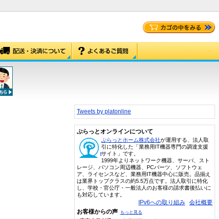
Tweets by platonline
ぷらっとオンラインについて
ぷらっとホーム株式会社
が運用する、法人取
引に特化した「業務用IT機器専門の調達支援
サイト」です。
1999年よりネットワーク機器、サーバ、スト
レージ、パソコン周辺機器、PCパーツ、ソフトウェ
ア、ライセンスなど、業務用IT機器中心に販売。品揃え
は業界トップクラスの約5.5万点です。法人取引に特化
し、学校・官公庁・一般法人のお客様の請求書後払いに
も対応しています。
IPv6への取り組み
会社概要
お客様からの声
もっと見る