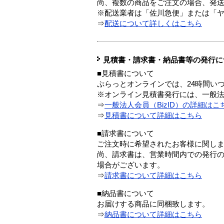
尚、複数の商品をご注文の場合、発
※配送業者は「佐川急便」または「
⇒
配送について詳しくはこちら
見積書・請求書・納品書等の発行に
■見積書について
ぷらっとオンラインでは、24時間い
※オンライン見積書発行には、一般法人
⇒
一般法人会員（BizID）の詳細はこ
⇒
見積書について詳細はこちら
■請求書について
ご注文時に希望されたお客様に関し
尚、請求書は、営業時間内での発行
場合がございます。
⇒
請求書について詳細はこちら
■納品書について
お届けする商品に同梱致します。
⇒
納品書について詳細はこちら