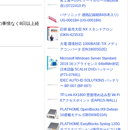
富士通 POS-Cサーマルロール紙(高保
存) (0722410-P)
パナソニック 感熱記録紙B4(6本入り)
UG-0001B4 (UG-0001B4)
の事情なく8日以上経
応研 販売大臣 NX スタンドアロン
(OKN-423533)
大電 環境対応 1000BASE-T/X メディ
アコンバータ (DN1800SG2E)
Microsoft Windows Server Standard
2019 16コアライセンス 64bitWin対応
日本語版 5CAL付 DVDパッケージ
(P73-07691)
IDEC AUTO-ID SOLUTIONS バッテリ
ー BP-007 (BP-007)
TP-Link AX1800 壁面埋め込み型 Wi-Fi
6アクセスポイント (EAP615-WALL)
PLAT'HOME OpenBlocks IX9 Debian
10搭載モデル (OBSIX9/D10A)
PLAT'HOME EasyBlocks Syslog 120G
サブスクリプション(保守サービス) 1年