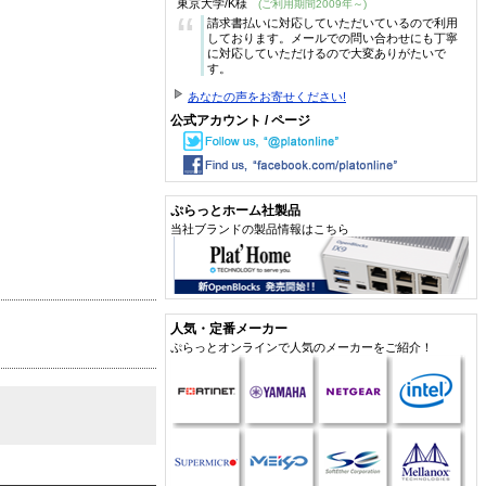
東京大学/K様
(ご利用期間2009年～)
“
請求書払いに対応していただいているので利用
しております。メールでの問い合わせにも丁寧
に対応していただけるので大変ありがたいで
す。
あなたの声をお寄せください!
公式アカウント / ページ
ぷらっとホーム社製品
当社ブランドの製品情報はこちら
人気・定番メーカー
ぷらっとオンラインで人気のメーカーをご紹介！