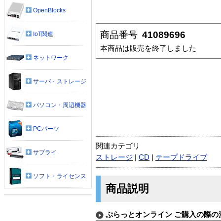
OpenBlocks
商品番号
41089696
IoT関連
本商品は販売を終了しました
ネットワーク
サーバ・ストレージ
パソコン・周辺機器
PCパーツ
関連カテゴリ
サプライ
ストレージ
|
CD
|
テープドライブ
ソフト・ライセンス
商品説明
ぷらっとオンライン ご購入の際の