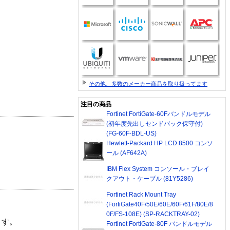
その他、多数のメーカー商品を取り扱ってます
注目の商品
Fortinet FortiGate-60Fバンドルモデル
(初年度先出しセンドバック保守付)
(FG-60F-BDL-US)
Hewlett-Packard HP LCD 8500 コンソ
ール (AF642A)
IBM Flex System コンソール・ブレイ
クアウト・ケーブル (81Y5286)
Fortinet Rack Mount Tray
(FortiGate40F/50E/60E/60F/61F/80E/8
0F/FS-108E) (SP-RACKTRAY-02)
ます。
Fortinet FortiGate-80F バンドルモデル