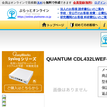
会員はオンラインで見積書(
)を
無料で作成
できます
会員登録(無料)
ログイン
見本
法人のお客様 請求書払いのご案内
学校・官公庁のお客様 校費・公費
研究機関のお客様 科研費払いのご案
QUANTUM CDL432LWEF-
メ
商
型
保
返