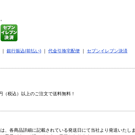
す。
｜
銀行振込(前払い)
｜
代金引換宅配便
｜
セブンイレブン決済
00円（税込）以上のご注文で送料無料！
ては、各商品詳細に記載されている発送日にて当社より発送いたし