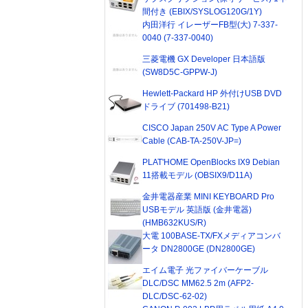
間付き (EBIX/SYSLOG120G/1Y)
内田洋行 イレーザーFB型(大) 7-337-
0040 (7-337-0040)
三菱電機 GX Developer 日本語版
(SW8D5C-GPPW-J)
Hewlett-Packard HP 外付けUSB DVD
ドライブ (701498-B21)
CISCO Japan 250V AC Type A Power
Cable (CAB-TA-250V-JP=)
PLAT'HOME OpenBlocks IX9 Debian
11搭載モデル (OBSIX9/D11A)
金井電器産業 MINI KEYBOARD Pro
USBモデル 英語版 (金井電器)
(HMB632KUS/R)
大電 100BASE-TX/FXメディアコンバ
ータ DN2800GE (DN2800GE)
エイム電子 光ファイバーケーブル
DLC/DSC MM62.5 2m (AFP2-
DLC/DSC-62-02)