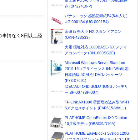
富士通 POS-Cサーマルロール紙(高保
存) (0722410-P)
パナソニック 感熱記録紙B4(6本入り)
UG-0001B4 (UG-0001B4)
応研 販売大臣 NX スタンドアロン
の事情なく8日以上経
(OKN-423533)
大電 環境対応 1000BASE-T/X メディ
アコンバータ (DN1800SG2E)
Microsoft Windows Server Standard
2019 16コアライセンス 64bitWin対応
日本語版 5CAL付 DVDパッケージ
(P73-07691)
IDEC AUTO-ID SOLUTIONS バッテリ
ー BP-007 (BP-007)
TP-Link AX1800 壁面埋め込み型 Wi-Fi
6アクセスポイント (EAP615-WALL)
PLAT'HOME OpenBlocks IX9 Debian
10搭載モデル (OBSIX9/D10A)
PLAT'HOME EasyBlocks Syslog 120G
サブスクリプション(保守サービス) 1年