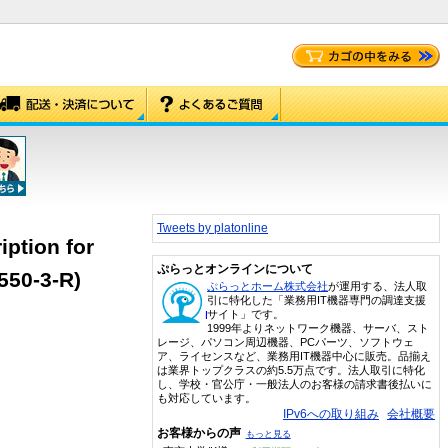
Tweets by platonline
ption for
ぷらっとオンラインについて
550-3-R)
ぷらっとホーム株式会社
が運用する、法人取
引に特化した「業務用IT機器専門の調達支援
サイト」です。
1999年よりネットワーク機器、サーバ、スト
レージ、パソコン周辺機器、PCパーツ、ソフトウェ
ア、ライセンスなど、業務用IT機器中心に販売。品揃え
は業界トップクラスの約5.5万点です。法人取引に特化
し、学校・官公庁・一般法人のお客様の請求書後払いに
も対応しています。
IPv6への取り組み
会社概要
お客様からの声
もっと見る