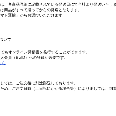
ては、各商品詳細に記載されている発送日にて当社より発送いたし
送は商品がすべて揃ってからの発送となります。
ヤマト運輸」からお選びいただけます
ついて
つでもオンライン見積書を発行することができます。
会員（BizID）への登録が必要です。
ちら
ましては、ご注文後に別途郵送しております。
のため、ご注文日時（土日祝にかかる場合等）によりましては、到