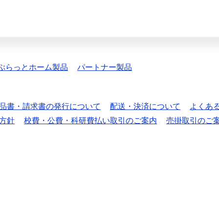
ぷらっとホーム製品
パートナー製品
品書・請求書の発行について
配送・決済について
よくあ
方針
校費・公費・科研費払い取引のご案内
売掛取引のご