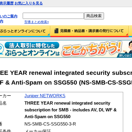
表示履歴
お気に入りを見る
払いのご案内
内
型番まとめ検索»
 YEAR renewal integrated security subscri
 WF & Anti-Spam on SSG550 (NS-SMB-CS-SSG
ーカー
Juniper NETWORKS
品名
THREE YEAR renewal integrated security
subscription for SMB - includes AV, DI, WF &
Anti-Spam on SSG550
番
NS-SMB-CS-SSG550-3-R
証条件
メーカー保証