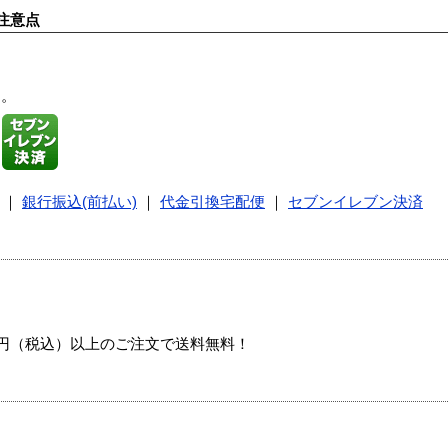
注意点
す。
｜
銀行振込(前払い)
｜
代金引換宅配便
｜
セブンイレブン決済
00円（税込）以上のご注文で送料無料！