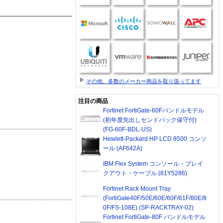
その他、多数のメーカー商品を取り扱ってます
注目の商品
Fortinet FortiGate-60Fバンドルモデル
(初年度先出しセンドバック保守付)
(FG-60F-BDL-US)
Hewlett-Packard HP LCD 8500 コンソ
ール (AF642A)
IBM Flex System コンソール・ブレイ
クアウト・ケーブル (81Y5286)
Fortinet Rack Mount Tray
(FortiGate40F/50E/60E/60F/61F/80E/8
0F/FS-108E) (SP-RACKTRAY-02)
Fortinet FortiGate-80F バンドルモデル