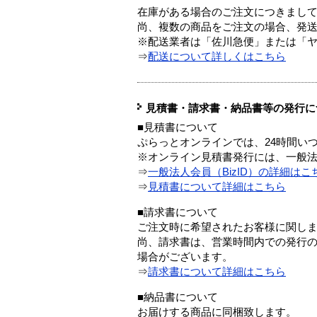
在庫がある場合のご注文につきまし
尚、複数の商品をご注文の場合、発
※配送業者は「佐川急便」または「
⇒
配送について詳しくはこちら
見積書・請求書・納品書等の発行に
■見積書について
ぷらっとオンラインでは、24時間い
※オンライン見積書発行には、一般法人
⇒
一般法人会員（BizID）の詳細はこ
⇒
見積書について詳細はこちら
■請求書について
ご注文時に希望されたお客様に関し
尚、請求書は、営業時間内での発行
場合がございます。
⇒
請求書について詳細はこちら
■納品書について
お届けする商品に同梱致します。