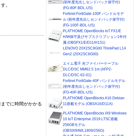
(初年度先出しセンドバック保守付)
ます。
(FG-80F-BDL-US)
Fortinet FortiGate-100F バンドルモデ
ル (初年度先出しセンドバック保守付)
(FG-100F-BDL-US)
PLAT'HOME OpenBlocks IoT FX1/E
H/W保守及びサブスクリプション1年付
属 (OBSFX1/E/D11/H1S1)
LENOVO 20X2SC8G00 ThinkPad L14
Gen2 (20X2SC8G00)
エイム電子 光ファイバーケーブル
DLC/DSC MM62.5 1m (AFP2-
DLC/DSC-62-01)
Fortinet FortiGate-40F バンドルモデル
(初年度先出しセンドバック保守付)
(FG-40F-BDL-US)
PLAT'HOME OpenBlocks A16 Debian
着までに時間がかかる
11搭載モデル (OBSA16/D11A)
PLAT'HOME OpenBlocks IX9 Windows
10 IoT Enterprise 2019 LTSC搭載
256GBモデル
(OBSIX9/W/L1809/256G)