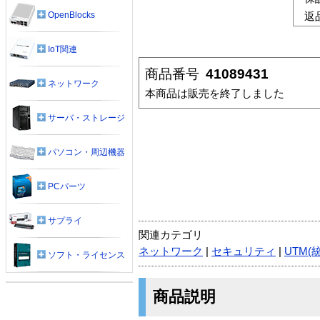
OpenBlocks
返
IoT関連
商品番号
41089431
ネットワーク
本商品は販売を終了しました
サーバ・ストレージ
パソコン・周辺機器
PCパーツ
サプライ
関連カテゴリ
ネットワーク
|
セキュリティ
|
UTM(
ソフト・ライセンス
商品説明