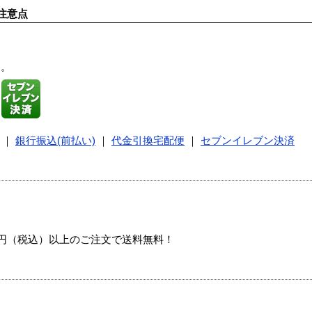
注意点
す。
｜
銀行振込(前払い)
｜
代金引換宅配便
｜
セブンイレブン決済
00円（税込）以上のご注文で送料無料！