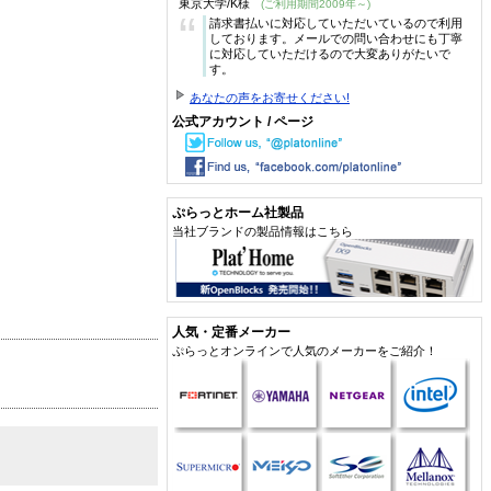
東京大学/K様
(ご利用期間2009年～)
“
請求書払いに対応していただいているので利用
しております。メールでの問い合わせにも丁寧
に対応していただけるので大変ありがたいで
す。
あなたの声をお寄せください!
公式アカウント / ページ
ぷらっとホーム社製品
当社ブランドの製品情報はこちら
人気・定番メーカー
ぷらっとオンラインで人気のメーカーをご紹介！