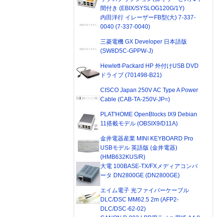
間付き (EBIX/SYSLOG120G/1Y)
内田洋行 イレーザーFB型(大) 7-337-
0040 (7-337-0040)
三菱電機 GX Developer 日本語版
(SW8D5C-GPPW-J)
Hewlett-Packard HP 外付けUSB DVD
ドライブ (701498-B21)
CISCO Japan 250V AC Type A Power
Cable (CAB-TA-250V-JP=)
PLAT'HOME OpenBlocks IX9 Debian
11搭載モデル (OBSIX9/D11A)
金井電器産業 MINI KEYBOARD Pro
USBモデル 英語版 (金井電器)
(HMB632KUS/R)
大電 100BASE-TX/FXメディアコンバ
ータ DN2800GE (DN2800GE)
エイム電子 光ファイバーケーブル
DLC/DSC MM62.5 2m (AFP2-
DLC/DSC-62-02)