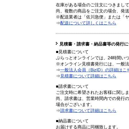
在庫がある場合のご注文につきまし
尚、複数の商品をご注文の場合、発
※配送業者は「佐川急便」または「
⇒
配送について詳しくはこちら
見積書・請求書・納品書等の発行に
■見積書について
ぷらっとオンラインでは、24時間い
※オンライン見積書発行には、一般法人
⇒
一般法人会員（BizID）の詳細はこ
⇒
見積書について詳細はこちら
■請求書について
ご注文時に希望されたお客様に関し
尚、請求書は、営業時間内での発行
場合がございます。
⇒
請求書について詳細はこちら
■納品書について
お届けする商品に同梱致します。