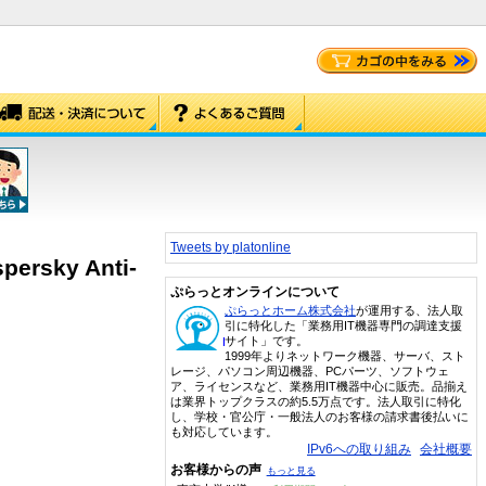
Tweets by platonline
persky Anti-
ぷらっとオンラインについて
ぷらっとホーム株式会社
が運用する、法人取
引に特化した「業務用IT機器専門の調達支援
サイト」です。
1999年よりネットワーク機器、サーバ、スト
レージ、パソコン周辺機器、PCパーツ、ソフトウェ
ア、ライセンスなど、業務用IT機器中心に販売。品揃え
は業界トップクラスの約5.5万点です。法人取引に特化
し、学校・官公庁・一般法人のお客様の請求書後払いに
も対応しています。
IPv6への取り組み
会社概要
お客様からの声
もっと見る