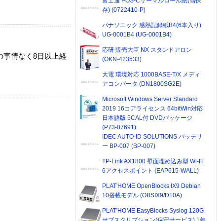
富士通 POS-Cサーマルロール紙(高保
存) (0722410-P)
パナソニック 感熱記録紙B4(6本入り)
UG-0001B4 (UG-0001B4)
応研 販売大臣 NX スタンドアロン
の事情なく8日以上経
(OKN-423533)
大電 環境対応 1000BASE-T/X メディ
アコンバータ (DN1800SG2E)
Microsoft Windows Server Standard
2019 16コアライセンス 64bitWin対応
日本語版 5CAL付 DVDパッケージ
(P73-07691)
IDEC AUTO-ID SOLUTIONS バッテリ
ー BP-007 (BP-007)
TP-Link AX1800 壁面埋め込み型 Wi-Fi
6アクセスポイント (EAP615-WALL)
PLAT'HOME OpenBlocks IX9 Debian
10搭載モデル (OBSIX9/D10A)
PLAT'HOME EasyBlocks Syslog 120G
サブスクリプション(保守サービス) 1年