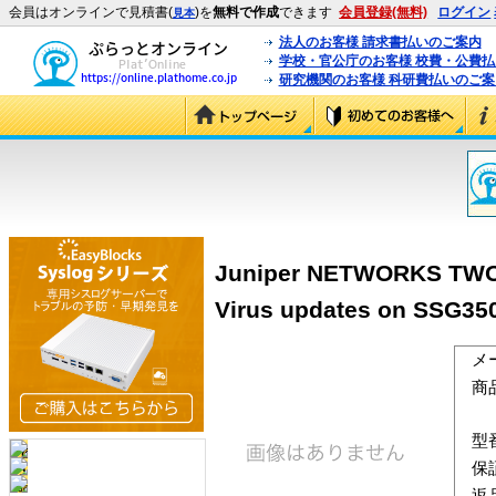
会員はオンラインで見積書(
)を
無料で作成
できます
会員登録(無料)
ログイン
見本
法人のお客様 請求書払いのご案内
学校・官公庁のお客様 校費・公費
研究機関のお客様 科研費払いのご案
Juniper NETWORKS TWO Y
Virus updates on SSG35
メ
商
型
保
返