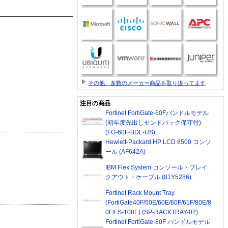
その他、多数のメーカー商品を取り扱ってます
注目の商品
Fortinet FortiGate-60Fバンドルモデル
(初年度先出しセンドバック保守付)
(FG-60F-BDL-US)
Hewlett-Packard HP LCD 8500 コンソ
ール (AF642A)
IBM Flex System コンソール・ブレイ
クアウト・ケーブル (81Y5286)
Fortinet Rack Mount Tray
(FortiGate40F/50E/60E/60F/61F/80E/8
0F/FS-108E) (SP-RACKTRAY-02)
Fortinet FortiGate-80F バンドルモデル