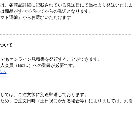
ては、各商品詳細に記載されている発送日にて当社より発送いたし
送は商品がすべて揃ってからの発送となります。
ヤマト運輸」からお選びいただけます
ついて
つでもオンライン見積書を発行することができます。
会員（BizID）への登録が必要です。
ちら
ましては、ご注文後に別途郵送しております。
のため、ご注文日時（土日祝にかかる場合等）によりましては、到