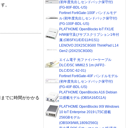
(初年度先出しセンドバック保守付)
ます。
(FG-80F-BDL-US)
Fortinet FortiGate-100F バンドルモデ
ル (初年度先出しセンドバック保守付)
(FG-100F-BDL-US)
PLAT'HOME OpenBlocks IoT FX1/E
H/W保守及びサブスクリプション1年付
属 (OBSFX1/E/D11/H1S1)
LENOVO 20X2SC8G00 ThinkPad L14
Gen2 (20X2SC8G00)
エイム電子 光ファイバーケーブル
DLC/DSC MM62.5 1m (AFP2-
DLC/DSC-62-01)
Fortinet FortiGate-40F バンドルモデル
(初年度先出しセンドバック保守付)
(FG-40F-BDL-US)
PLAT'HOME OpenBlocks A16 Debian
着までに時間がかかる
11搭載モデル (OBSA16/D11A)
PLAT'HOME OpenBlocks IX9 Windows
10 IoT Enterprise 2019 LTSC搭載
256GBモデル
(OBSIX9/W/L1809/256G)