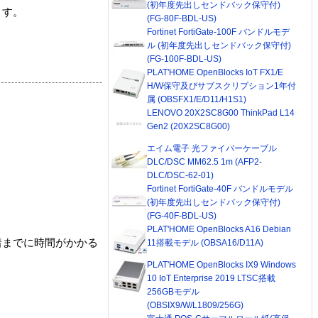
(初年度先出しセンドバック保守付)
ます。
(FG-80F-BDL-US)
Fortinet FortiGate-100F バンドルモデ
ル (初年度先出しセンドバック保守付)
(FG-100F-BDL-US)
PLAT'HOME OpenBlocks IoT FX1/E
H/W保守及びサブスクリプション1年付
属 (OBSFX1/E/D11/H1S1)
LENOVO 20X2SC8G00 ThinkPad L14
Gen2 (20X2SC8G00)
エイム電子 光ファイバーケーブル
DLC/DSC MM62.5 1m (AFP2-
DLC/DSC-62-01)
Fortinet FortiGate-40F バンドルモデル
(初年度先出しセンドバック保守付)
(FG-40F-BDL-US)
PLAT'HOME OpenBlocks A16 Debian
着までに時間がかかる
11搭載モデル (OBSA16/D11A)
PLAT'HOME OpenBlocks IX9 Windows
10 IoT Enterprise 2019 LTSC搭載
256GBモデル
(OBSIX9/W/L1809/256G)