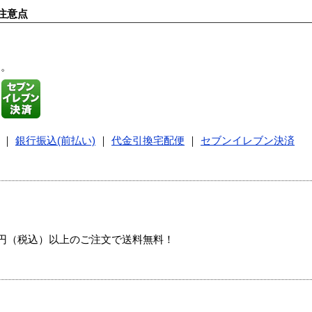
注意点
す。
｜
銀行振込(前払い)
｜
代金引換宅配便
｜
セブンイレブン決済
00円（税込）以上のご注文で送料無料！