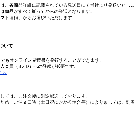
ては、各商品詳細に記載されている発送日にて当社より発送いたし
送は商品がすべて揃ってからの発送となります。
ヤマト運輸」からお選びいただけます
ついて
つでもオンライン見積書を発行することができます。
会員（BizID）への登録が必要です。
ちら
ましては、ご注文後に別途郵送しております。
のため、ご注文日時（土日祝にかかる場合等）によりましては、到