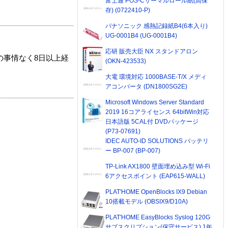
富士通 POS-Cサーマルロール紙(高保
存) (0722410-P)
パナソニック 感熱記録紙B4(6本入り)
UG-0001B4 (UG-0001B4)
応研 販売大臣 NX スタンドアロン
の事情なく8日以上経
(OKN-423533)
大電 環境対応 1000BASE-T/X メディ
アコンバータ (DN1800SG2E)
Microsoft Windows Server Standard
2019 16コアライセンス 64bitWin対応
日本語版 5CAL付 DVDパッケージ
(P73-07691)
IDEC AUTO-ID SOLUTIONS バッテリ
ー BP-007 (BP-007)
TP-Link AX1800 壁面埋め込み型 Wi-Fi
6アクセスポイント (EAP615-WALL)
PLAT'HOME OpenBlocks IX9 Debian
10搭載モデル (OBSIX9/D10A)
PLAT'HOME EasyBlocks Syslog 120G
サブスクリプション(保守サービス) 1年