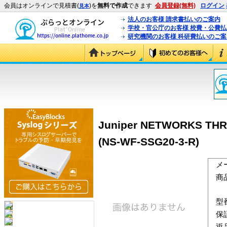
会員はオンラインで見積書(
)を
無料で作成
できます
会員登録(無料)
ログイン
見本
法人のお客様 請求書払いのご案内
学校・官公庁のお客様 校費・公費
研究機関のお客様 科研費払いのご案
Juniper NETWORKS THREE
(NS-WF-SSG20-3-R)
メ
商
型
保
返