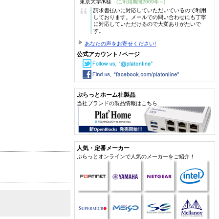
東京大学/K様
(ご利用期間2009年～)
“
請求書払いに対応していただいているので利用
しております。メールでの問い合わせにも丁寧
に対応していただけるので大変ありがたいで
す。
あなたの声をお寄せください!
公式アカウント / ページ
ぷらっとホーム社製品
当社ブランドの製品情報はこちら
人気・定番メーカー
ぷらっとオンラインで人気のメーカーをご紹介！