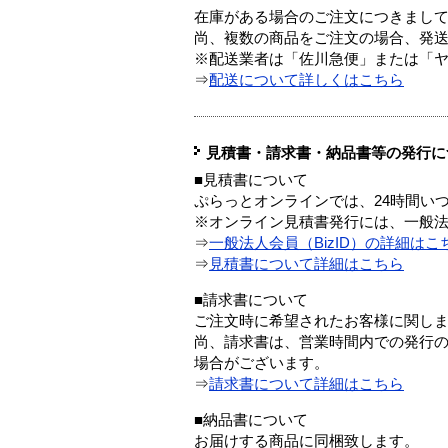
在庫がある場合のご注文につきまし
尚、複数の商品をご注文の場合、発
※配送業者は「佐川急便」または「
⇒
配送について詳しくはこちら
見積書・請求書・納品書等の発行に
■見積書について
ぷらっとオンラインでは、24時間い
※オンライン見積書発行には、一般法人
⇒
一般法人会員（BizID）の詳細はこ
⇒
見積書について詳細はこちら
■請求書について
ご注文時に希望されたお客様に関し
尚、請求書は、営業時間内での発行
場合がございます。
⇒
請求書について詳細はこちら
■納品書について
お届けする商品に同梱致します。