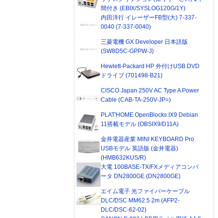
間付き (EBIX/SYSLOG120G/1Y)
内田洋行 イレーザーFB型(大) 7-337-
0040 (7-337-0040)
三菱電機 GX Developer 日本語版
(SW8D5C-GPPW-J)
Hewlett-Packard HP 外付けUSB DVD
ドライブ (701498-B21)
CISCO Japan 250V AC Type A Power
Cable (CAB-TA-250V-JP=)
PLAT'HOME OpenBlocks IX9 Debian
11搭載モデル (OBSIX9/D11A)
金井電器産業 MINI KEYBOARD Pro
USBモデル 英語版 (金井電器)
(HMB632KUS/R)
大電 100BASE-TX/FXメディアコンバ
ータ DN2800GE (DN2800GE)
エイム電子 光ファイバーケーブル
DLC/DSC MM62.5 2m (AFP2-
DLC/DSC-62-02)