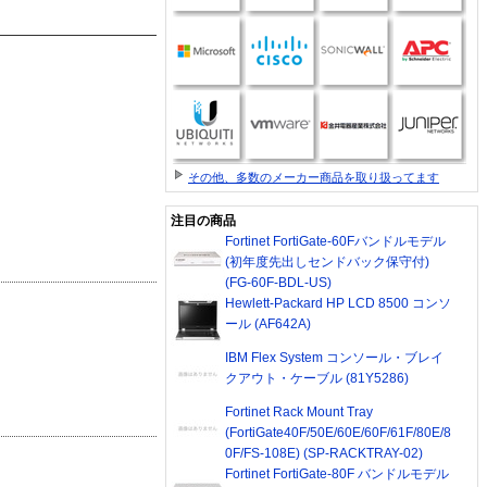
その他、多数のメーカー商品を取り扱ってます
注目の商品
Fortinet FortiGate-60Fバンドルモデル
(初年度先出しセンドバック保守付)
(FG-60F-BDL-US)
Hewlett-Packard HP LCD 8500 コンソ
ール (AF642A)
IBM Flex System コンソール・ブレイ
クアウト・ケーブル (81Y5286)
Fortinet Rack Mount Tray
(FortiGate40F/50E/60E/60F/61F/80E/8
0F/FS-108E) (SP-RACKTRAY-02)
Fortinet FortiGate-80F バンドルモデル