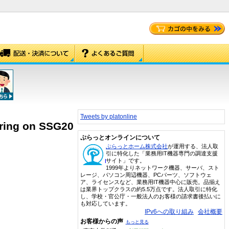
Tweets by platonline
ring on SSG20
ぷらっとオンラインについて
ぷらっとホーム株式会社
が運用する、法人取
引に特化した「業務用IT機器専門の調達支援
サイト」です。
1999年よりネットワーク機器、サーバ、スト
レージ、パソコン周辺機器、PCパーツ、ソフトウェ
ア、ライセンスなど、業務用IT機器中心に販売。品揃え
は業界トップクラスの約5.5万点です。法人取引に特化
し、学校・官公庁・一般法人のお客様の請求書後払いに
も対応しています。
IPv6への取り組み
会社概要
お客様からの声
もっと見る