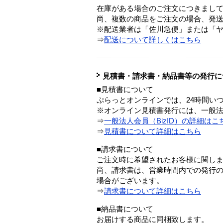
在庫がある場合のご注文につきまし
尚、複数の商品をご注文の場合、発
※配送業者は「佐川急便」または「
⇒
配送について詳しくはこちら
見積書・請求書・納品書等の発行に
■見積書について
ぷらっとオンラインでは、24時間い
※オンライン見積書発行には、一般法人
⇒
一般法人会員（BizID）の詳細はこ
⇒
見積書について詳細はこちら
■請求書について
ご注文時に希望されたお客様に関し
尚、請求書は、営業時間内での発行
場合がございます。
⇒
請求書について詳細はこちら
■納品書について
お届けする商品に同梱致します。