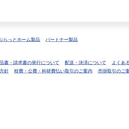
ぷらっとホーム製品
パートナー製品
品書・請求書の発行について
配送・決済について
よくあ
方針
校費・公費・科研費払い取引のご案内
売掛取引のご