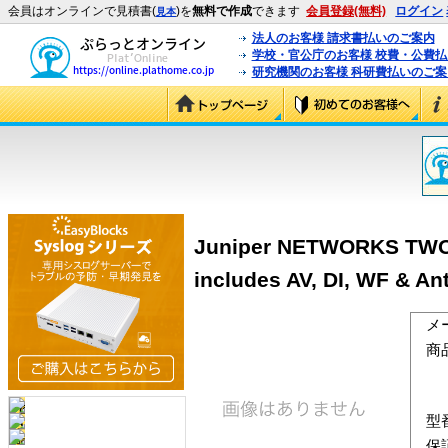
会員はオンラインで見積書(
)を
無料で作成
できます
会員登録(無料)
ログイン
見本
法人のお客様 請求書払いのご案内
学校・官公庁のお客様 校費・公費
研究機関のお客様 科研費払いのご案
Juniper NETWORKS TWO Y
includes AV, DI, WF & 
メ
商
型
保