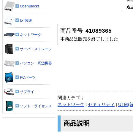
OpenBlocks
返
IoT関連
商品番号
41089365
ネットワーク
本商品は販売を終了しました
サーバ・ストレージ
パソコン・周辺機器
PCパーツ
サプライ
関連カテゴリ
ネットワーク
|
セキュリティ
|
UTM(
ソフト・ライセンス
商品説明