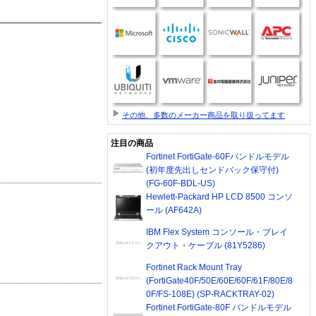
その他、多数のメーカー商品を取り扱ってます
注目の商品
Fortinet FortiGate-60Fバンドルモデル
(初年度先出しセンドバック保守付)
(FG-60F-BDL-US)
Hewlett-Packard HP LCD 8500 コンソ
ール (AF642A)
IBM Flex System コンソール・ブレイ
クアウト・ケーブル (81Y5286)
Fortinet Rack Mount Tray
(FortiGate40F/50E/60E/60F/61F/80E/8
0F/FS-108E) (SP-RACKTRAY-02)
Fortinet FortiGate-80F バンドルモデル