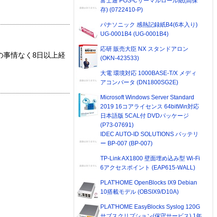
富士通 POS-Cサーマルロール紙(高保
存) (0722410-P)
パナソニック 感熱記録紙B4(6本入り)
UG-0001B4 (UG-0001B4)
応研 販売大臣 NX スタンドアロン
の事情なく8日以上経
(OKN-423533)
大電 環境対応 1000BASE-T/X メディ
アコンバータ (DN1800SG2E)
Microsoft Windows Server Standard
2019 16コアライセンス 64bitWin対応
日本語版 5CAL付 DVDパッケージ
(P73-07691)
IDEC AUTO-ID SOLUTIONS バッテリ
ー BP-007 (BP-007)
TP-Link AX1800 壁面埋め込み型 Wi-Fi
6アクセスポイント (EAP615-WALL)
PLAT'HOME OpenBlocks IX9 Debian
10搭載モデル (OBSIX9/D10A)
PLAT'HOME EasyBlocks Syslog 120G
サブスクリプション(保守サービス) 1年