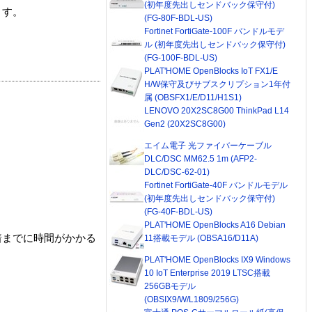
(初年度先出しセンドバック保守付)
ます。
(FG-80F-BDL-US)
Fortinet FortiGate-100F バンドルモデ
ル (初年度先出しセンドバック保守付)
(FG-100F-BDL-US)
PLAT'HOME OpenBlocks IoT FX1/E
H/W保守及びサブスクリプション1年付
属 (OBSFX1/E/D11/H1S1)
LENOVO 20X2SC8G00 ThinkPad L14
Gen2 (20X2SC8G00)
エイム電子 光ファイバーケーブル
DLC/DSC MM62.5 1m (AFP2-
DLC/DSC-62-01)
Fortinet FortiGate-40F バンドルモデル
(初年度先出しセンドバック保守付)
(FG-40F-BDL-US)
PLAT'HOME OpenBlocks A16 Debian
着までに時間がかかる
11搭載モデル (OBSA16/D11A)
PLAT'HOME OpenBlocks IX9 Windows
10 IoT Enterprise 2019 LTSC搭載
256GBモデル
(OBSIX9/W/L1809/256G)