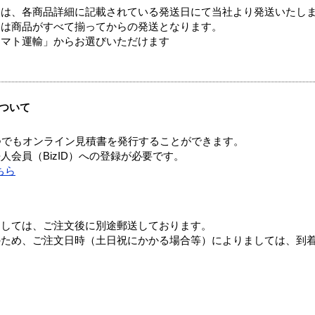
ては、各商品詳細に記載されている発送日にて当社より発送いたし
送は商品がすべて揃ってからの発送となります。
ヤマト運輸」からお選びいただけます
ついて
つでもオンライン見積書を発行することができます。
会員（BizID）への登録が必要です。
ちら
ましては、ご注文後に別途郵送しております。
のため、ご注文日時（土日祝にかかる場合等）によりましては、到