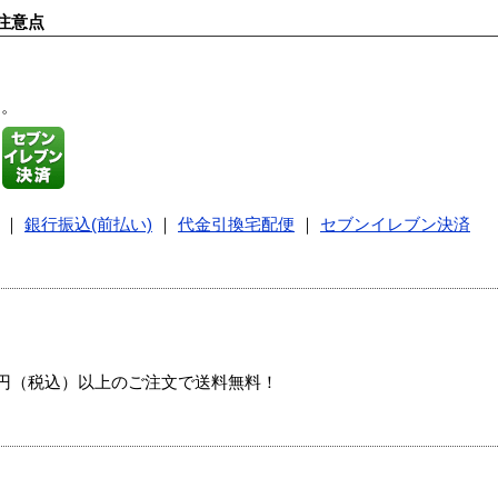
注意点
す。
｜
銀行振込(前払い)
｜
代金引換宅配便
｜
セブンイレブン決済
00円（税込）以上のご注文で送料無料！