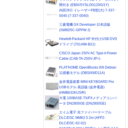
間付き (EBIX/SYSLOG120G/1Y)
内田洋行 イレーザーFB型(大) 7-337-
0040 (7-337-0040)
三菱電機 GX Developer 日本語版
(SW8D5C-GPPW-J)
Hewlett-Packard HP 外付けUSB DVD
ドライブ (701498-B21)
CISCO Japan 250V AC Type A Power
Cable (CAB-TA-250V-JP=)
PLAT'HOME OpenBlocks IX9 Debian
11搭載モデル (OBSIX9/D11A)
金井電器産業 MINI KEYBOARD Pro
USBモデル 英語版 (金井電器)
(HMB632KUS/R)
大電 100BASE-TX/FXメディアコンバ
ータ DN2800GE (DN2800GE)
エイム電子 光ファイバーケーブル
DLC/DSC MM62.5 2m (AFP2-
DLC/DSC-62-02)