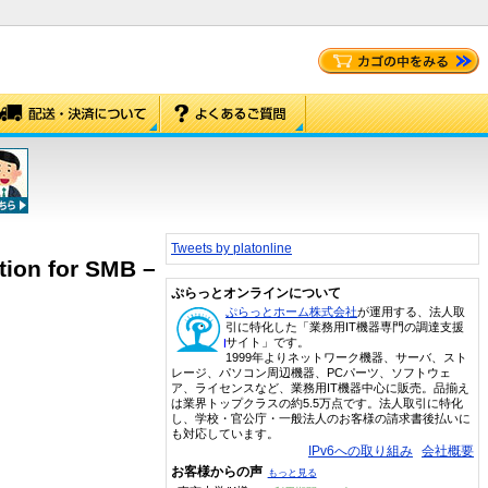
Tweets by platonline
ion for SMB –
ぷらっとオンラインについて
ぷらっとホーム株式会社
が運用する、法人取
引に特化した「業務用IT機器専門の調達支援
サイト」です。
1999年よりネットワーク機器、サーバ、スト
レージ、パソコン周辺機器、PCパーツ、ソフトウェ
ア、ライセンスなど、業務用IT機器中心に販売。品揃え
は業界トップクラスの約5.5万点です。法人取引に特化
し、学校・官公庁・一般法人のお客様の請求書後払いに
も対応しています。
IPv6への取り組み
会社概要
お客様からの声
もっと見る