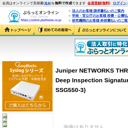
会員はオンラインで見積書(
)を
無料で作成
できます
会員登録(無料)
ログイン
見本
法人のお客様 請求書払いのご案内
学校・官公庁のお客様 校費・公費
研究機関のお客様 科研費払いのご案
Juniper NETWORKS THRE
Deep Inspection Signatu
SSG550-3)