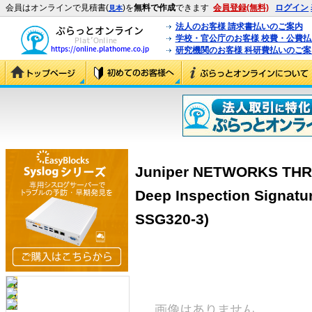
会員はオンラインで見積書(
)を
無料で作成
できます
会員登録(無料)
ログイン
見本
法人のお客様 請求書払いのご案内
学校・官公庁のお客様 校費・公費
研究機関のお客様 科研費払いのご案
Juniper NETWORKS THRE
Deep Inspection Signatu
SSG320-3)