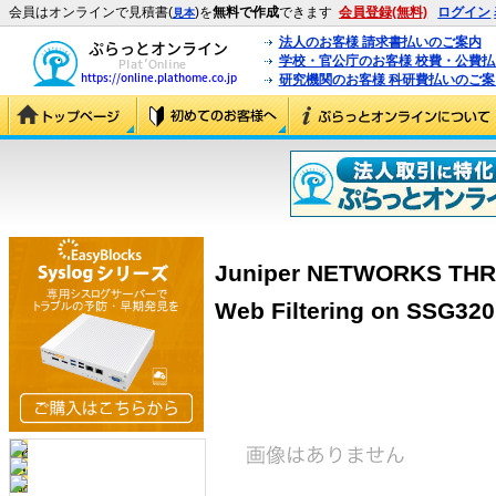
会員はオンラインで見積書(
)を
無料で作成
できます
会員登録(無料)
ログイン
見本
法人のお客様 請求書払いのご案内
学校・官公庁のお客様 校費・公費
研究機関のお客様 科研費払いのご案
Juniper NETWORKS THRE
Web Filtering on SSG32