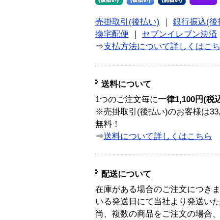
売掛取引(後払い)
｜
銀行振込(後
換宅配便
｜
セブンイレブン決済
⇒
支払方法について詳しくはこ
送料について
1つのご注文毎に
一律1,100円(税
※売掛取引(後払い)のお客様は33
無料！
⇒
送料について詳しくはこちら
配送について
在庫がある場合のご注文につき
いる発送日にて当社より発送い
尚、複数の商品をご注文の場合