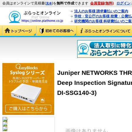
会員はオンラインで見積書(
)を
無料で作成
できます
会員登録(無料)
ログイン
見本
法人のお客様 請求書払いのご案内
学校・官公庁のお客様 校費・公費
研究機関のお客様 科研費払いのご案
Juniper NETWORKS THRE
Deep Inspection Signatu
DI-SSG140-3)