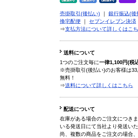
売掛取引(後払い)
｜
銀行振込(後
換宅配便
｜
セブンイレブン決済
⇒
支払方法について詳しくはこ
送料について
1つのご注文毎に
一律1,100円(税
※売掛取引(後払い)のお客様は33
無料！
⇒
送料について詳しくはこちら
配送について
在庫がある場合のご注文につき
いる発送日にて当社より発送い
尚、複数の商品をご注文の場合