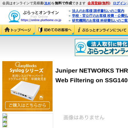
会員はオンラインで見積書(
)を
無料で作成
できます
会員登録(無料)
ログイン
見本
法人のお客様 請求書払いのご案内
学校・官公庁のお客様 校費・公費
研究機関のお客様 科研費払いのご案
Juniper NETWORKS THRE
Web Filtering on SSG14