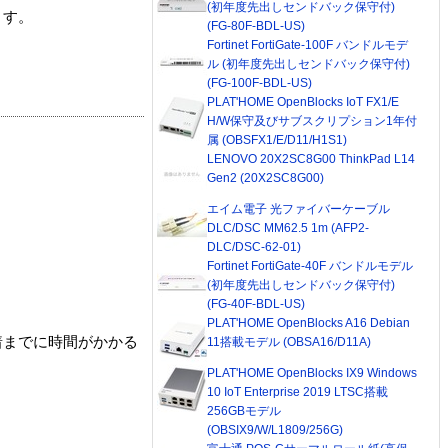
(初年度先出しセンドバック保守付)
ます。
(FG-80F-BDL-US)
Fortinet FortiGate-100F バンドルモデ
ル (初年度先出しセンドバック保守付)
(FG-100F-BDL-US)
PLAT'HOME OpenBlocks IoT FX1/E
H/W保守及びサブスクリプション1年付
属 (OBSFX1/E/D11/H1S1)
LENOVO 20X2SC8G00 ThinkPad L14
Gen2 (20X2SC8G00)
エイム電子 光ファイバーケーブル
DLC/DSC MM62.5 1m (AFP2-
DLC/DSC-62-01)
Fortinet FortiGate-40F バンドルモデル
(初年度先出しセンドバック保守付)
(FG-40F-BDL-US)
PLAT'HOME OpenBlocks A16 Debian
着までに時間がかかる
11搭載モデル (OBSA16/D11A)
PLAT'HOME OpenBlocks IX9 Windows
10 IoT Enterprise 2019 LTSC搭載
256GBモデル
(OBSIX9/W/L1809/256G)