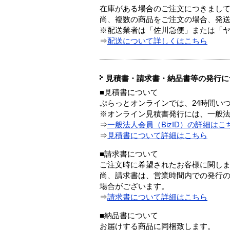
在庫がある場合のご注文につきまし
尚、複数の商品をご注文の場合、発
※配送業者は「佐川急便」または「
⇒
配送について詳しくはこちら
見積書・請求書・納品書等の発行に
■見積書について
ぷらっとオンラインでは、24時間い
※オンライン見積書発行には、一般法人
⇒
一般法人会員（BizID）の詳細はこ
⇒
見積書について詳細はこちら
■請求書について
ご注文時に希望されたお客様に関し
尚、請求書は、営業時間内での発行
場合がございます。
⇒
請求書について詳細はこちら
■納品書について
お届けする商品に同梱致します。