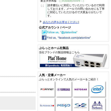
東京大学/K様
(ご利用期間2009年～)
“
請求書払いに対応していただいているので利用
しております。メールでの問い合わせにも丁寧
に対応していただけるので大変ありがたいで
す。
あなたの声をお寄せください!
公式アカウント / ページ
ぷらっとホーム社製品
当社ブランドの製品情報はこちら
人気・定番メーカー
ぷらっとオンラインで人気のメーカーをご紹介！