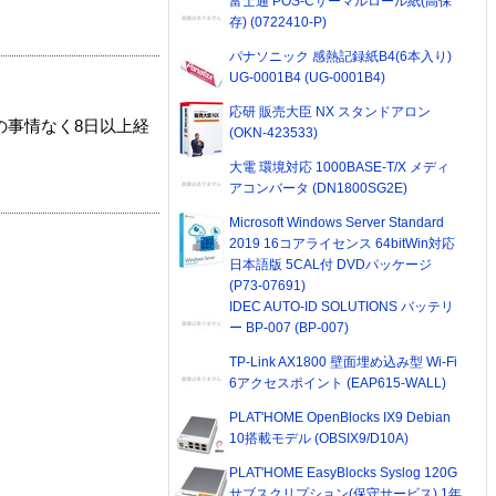
富士通 POS-Cサーマルロール紙(高保
存) (0722410-P)
パナソニック 感熱記録紙B4(6本入り)
UG-0001B4 (UG-0001B4)
応研 販売大臣 NX スタンドアロン
の事情なく8日以上経
(OKN-423533)
大電 環境対応 1000BASE-T/X メディ
アコンバータ (DN1800SG2E)
Microsoft Windows Server Standard
2019 16コアライセンス 64bitWin対応
日本語版 5CAL付 DVDパッケージ
(P73-07691)
IDEC AUTO-ID SOLUTIONS バッテリ
ー BP-007 (BP-007)
TP-Link AX1800 壁面埋め込み型 Wi-Fi
6アクセスポイント (EAP615-WALL)
PLAT'HOME OpenBlocks IX9 Debian
10搭載モデル (OBSIX9/D10A)
PLAT'HOME EasyBlocks Syslog 120G
サブスクリプション(保守サービス) 1年