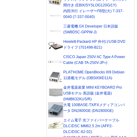
間付き (EBIX/SYSLOG120G/1Y)
内田洋行 イレーザーFB型(大) 7-337-
0040 (7-337-0040)
三菱電機 GX Developer 日本語版
(SW8D5C-GPPW-J)
Hewlett-Packard HP 外付けUSB DVD
ドライブ (701498-B21)
CISCO Japan 250V AC Type A Power
Cable (CAB-TA-250V-JP=)
PLAT'HOME OpenBlocks IX9 Debian
11搭載モデル (OBSIX9/D11A)
金井電器産業 MINI KEYBOARD Pro
USBモデル 英語版 (金井電器)
(HMB632KUS/R)
大電 100BASE-TX/FXメディアコンバ
ータ DN2800GE (DN2800GE)
エイム電子 光ファイバーケーブル
DLC/DSC MM62.5 2m (AFP2-
DLC/DSC-62-02)