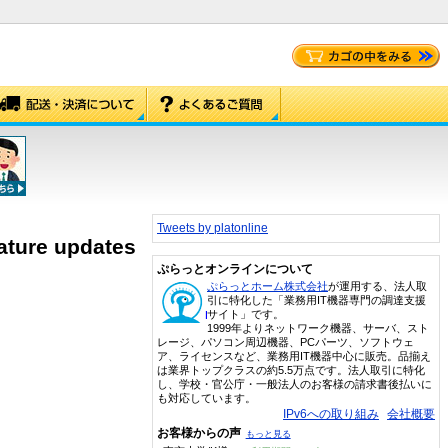
Tweets by platonline
ature updates
ぷらっとオンラインについて
ぷらっとホーム株式会社
が運用する、法人取
引に特化した「業務用IT機器専門の調達支援
サイト」です。
1999年よりネットワーク機器、サーバ、スト
レージ、パソコン周辺機器、PCパーツ、ソフトウェ
ア、ライセンスなど、業務用IT機器中心に販売。品揃え
は業界トップクラスの約5.5万点です。法人取引に特化
し、学校・官公庁・一般法人のお客様の請求書後払いに
も対応しています。
IPv6への取り組み
会社概要
お客様からの声
もっと見る