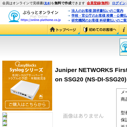
会員はオンラインで見積書(
)を
無料で作成
できます
会員登録(無料)
ログイン
見本
法人のお客様 請求書払いのご案内
学校・官公庁のお客様 校費・公費
研究機関のお客様 科研費払いのご案
Juniper NETWORKS First 
on SSG20 (NS-DI-SSG20)
メ
商
型
保
返