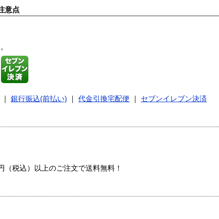
注意点
す。
｜
銀行振込(前払い)
｜
代金引換宅配便
｜
セブンイレブン決済
00円（税込）以上のご注文で送料無料！