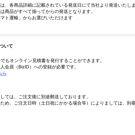
ては、各商品詳細に記載されている発送日にて当社より発送いたし
送は商品がすべて揃ってからの発送となります。
ヤマト運輸」からお選びいただけます
ついて
つでもオンライン見積書を発行することができます。
会員（BizID）への登録が必要です。
ちら
ましては、ご注文後に別途郵送しております。
のため、ご注文日時（土日祝にかかる場合等）によりましては、到