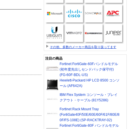
その他、多数のメーカー商品を取り扱ってます
注目の商品
Fortinet FortiGate-60Fバンドルモデル
(初年度先出しセンドバック保守付)
(FG-60F-BDL-US)
Hewlett-Packard HP LCD 8500 コンソ
ール (AF642A)
IBM Flex System コンソール・ブレイ
クアウト・ケーブル (81Y5286)
Fortinet Rack Mount Tray
(FortiGate40F/50E/60E/60F/61F/80E/8
0F/FS-108E) (SP-RACKTRAY-02)
Fortinet FortiGate-80F バンドルモデル