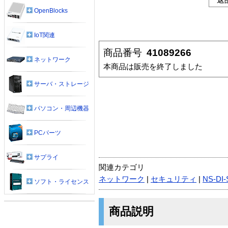
OpenBlocks
IoT関連
商品番号
41089266
ネットワーク
本商品は販売を終了しました
サーバ・ストレージ
パソコン・周辺機器
PCパーツ
サプライ
関連カテゴリ
ネットワーク
|
セキュリティ
|
NS-DI
ソフト・ライセンス
商品説明