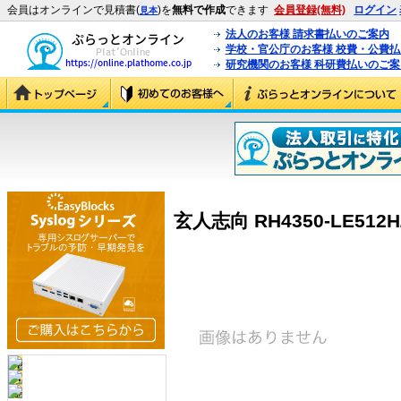
会員はオンラインで見積書(
)を
無料で作成
できます
会員登録(無料)
ログイン
見本
法人のお客様 請求書払いのご案内
学校・官公庁のお客様 校費・公費
研究機関のお客様 科研費払いのご案
玄人志向 RH4350-LE512H/H