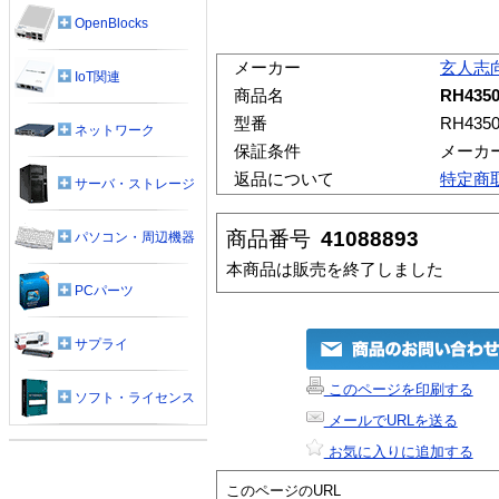
OpenBlocks
メーカー
玄人志
IoT関連
商品名
RH4350
型番
RH4350
ネットワーク
保証条件
メーカ
返品について
特定商
サーバ・ストレージ
商品番号
41088893
パソコン・周辺機器
本商品は販売を終了しました
PCパーツ
サプライ
このページを印刷する
ソフト・ライセンス
メールでURLを送る
お気に入りに追加する
このページのURL