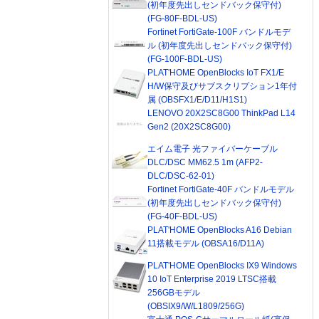
(初年度先出しセンドバック保守付)
(FG-80F-BDL-US)
Fortinet FortiGate-100F バンドルモデ
ル (初年度先出しセンドバック保守付)
(FG-100F-BDL-US)
PLAT'HOME OpenBlocks IoT FX1/E
H/W保守及びサブスクリプション1年付
属 (OBSFX1/E/D11/H1S1)
LENOVO 20X2SC8G00 ThinkPad L14
Gen2 (20X2SC8G00)
エイム電子 光ファイバーケーブル
DLC/DSC MM62.5 1m (AFP2-
DLC/DSC-62-01)
Fortinet FortiGate-40F バンドルモデル
(初年度先出しセンドバック保守付)
(FG-40F-BDL-US)
PLAT'HOME OpenBlocks A16 Debian
11搭載モデル (OBSA16/D11A)
PLAT'HOME OpenBlocks IX9 Windows
10 IoT Enterprise 2019 LTSC搭載
256GBモデル
(OBSIX9/W/L1809/256G)