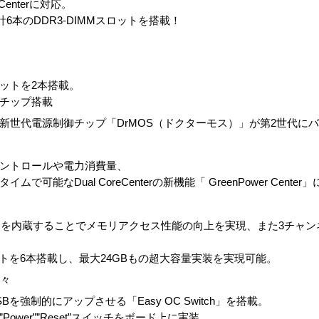
Centerに対応。
本のDDR3-DIMMスロットを搭載！
16スロットを2本搭載。
）チップ搭載
新世代電源制御チップ「DrMOS（ドクターモス）」が第2世代に
ントロールや電力消費量、
可能なDual CoreCenterの新機能「 GreenPower Center
ラを内蔵することでメモリアクセス性能の向上を実現、また3チャン
スロットを6本搭載し、最大24GBもの超大容量実装を実現可能。
数々
を強制的にアップさせる「Easy OC Switch」を搭載。
ower””Reset”スイッチをボード上に実装。