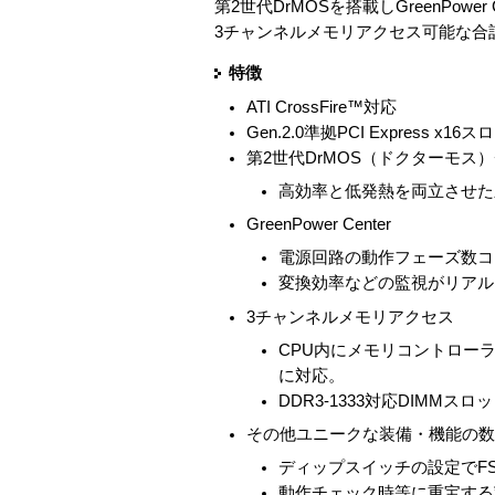
第2世代DrMOSを搭載しGreenPower 
3チャンネルメモリアクセス可能な合計6
特徴
ATI CrossFire™対応
Gen.2.0準拠PCI Express x
第2世代DrMOS（ドクターモス
高効率と低発熱を両立させた
GreenPower Center
電源回路の動作フェーズ数コ
変換効率などの監視がリアルタイムで
3チャンネルメモリアクセス
CPU内にメモリコントロー
に対応。
DDR3-1333対応DIMM
その他ユニークな装備・機能の
ディップスイッチの設定でFSB
動作チェック時等に重宝する”P