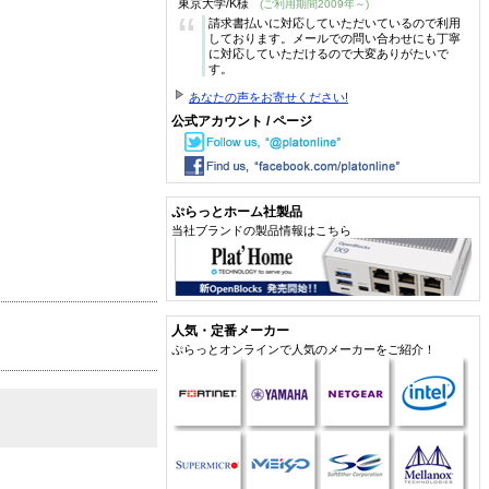
東京大学/K様
(ご利用期間2009年～)
“
請求書払いに対応していただいているので利用
しております。メールでの問い合わせにも丁寧
に対応していただけるので大変ありがたいで
す。
あなたの声をお寄せください!
公式アカウント / ページ
ぷらっとホーム社製品
当社ブランドの製品情報はこちら
人気・定番メーカー
ぷらっとオンラインで人気のメーカーをご紹介！