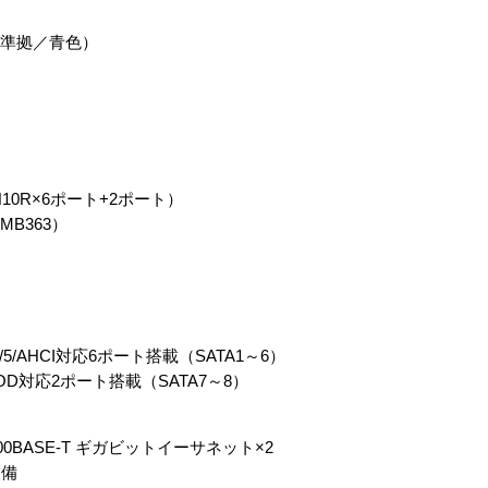
2.0準拠／青色）
H10R×6ポート+2ポート）
MB363）
1/0+1/5/AHCI対応6ポート搭載（SATA1～6）
/1/JBOD対応2ポート搭載（SATA7～8）
00/1000BASE-T ギガビットイーサネット×2
装備