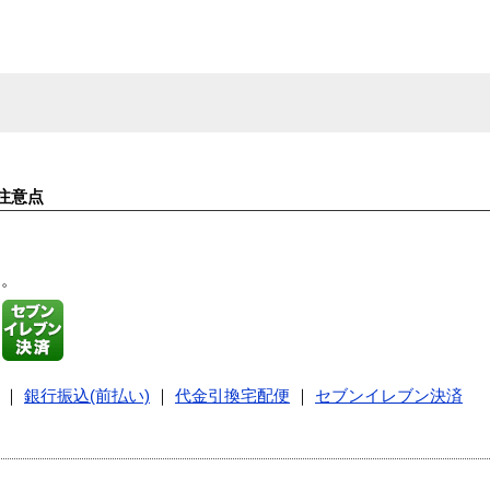
注意点
す。
｜
銀行振込(前払い)
｜
代金引換宅配便
｜
セブンイレブン決済