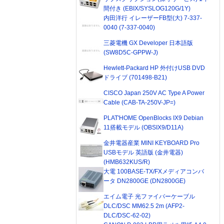
間付き (EBIX/SYSLOG120G/1Y)
内田洋行 イレーザーFB型(大) 7-337-
0040 (7-337-0040)
三菱電機 GX Developer 日本語版
(SW8D5C-GPPW-J)
Hewlett-Packard HP 外付けUSB DVD
ドライブ (701498-B21)
CISCO Japan 250V AC Type A Power
Cable (CAB-TA-250V-JP=)
PLAT'HOME OpenBlocks IX9 Debian
11搭載モデル (OBSIX9/D11A)
金井電器産業 MINI KEYBOARD Pro
USBモデル 英語版 (金井電器)
(HMB632KUS/R)
大電 100BASE-TX/FXメディアコンバ
ータ DN2800GE (DN2800GE)
エイム電子 光ファイバーケーブル
DLC/DSC MM62.5 2m (AFP2-
DLC/DSC-62-02)