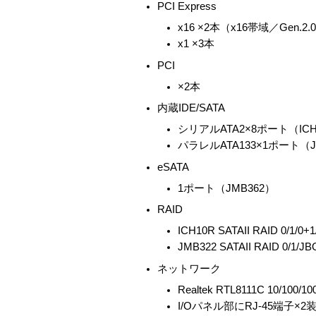
PCI Express
x16 ×2本（x16帯域／Gen.
x1 ×3本
PCI
×2本
内蔵IDE/SATA
シリアルATA2×8ポート（IC
パラレルATA133×1ポート（J
eSATA
1ポート（JMB362）
RAID
ICH10R SATAII RAID 0/
JMB322 SATAII RAID 0
ネットワーク
Realtek RTL8111C 10/1
I/Oパネル部にRJ-45端子×2