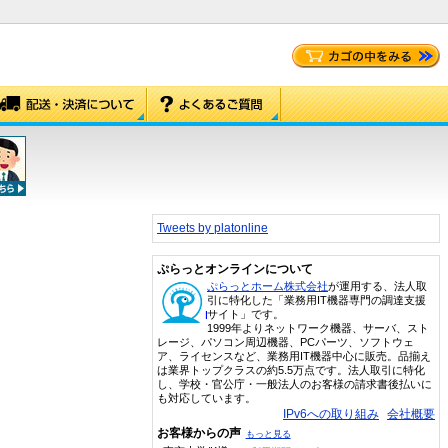
Tweets by platonline
ぷらっとオンラインについて
ぷらっとホーム株式会社
が運用する、法人取
引に特化した「業務用IT機器専門の調達支援
サイト」です。
1999年よりネットワーク機器、サーバ、スト
レージ、パソコン周辺機器、PCパーツ、ソフトウェ
ア、ライセンスなど、業務用IT機器中心に販売。品揃え
は業界トップクラスの約5.5万点です。法人取引に特化
し、学校・官公庁・一般法人のお客様の請求書後払いに
も対応しています。
IPv6への取り組み
会社概要
お客様からの声
もっと見る