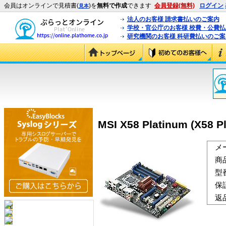
会員はオンラインで見積書(
)を
無料で作成
できます
会員登録(無料)
ログイン
見本
法人のお客様 請求書払いのご案内
学校・官公庁のお客様 校費・公費
研究機関のお客様 科研費払いのご案
MSI X58 Platinum (X58 P
メ
商
型
保
返