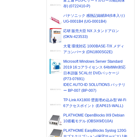
富士通 POS-Cサーマルロール紙(高保
存) (0722410-P)
パナソニック 感熱記録紙B4(6本入り)
UG-0001B4 (UG-0001B4)
応研 販売大臣 NX スタンドアロン
(OKN-423533)
大電 環境対応 1000BASE-T/X メディ
アコンバータ (DN1800SG2E)
Microsoft Windows Server Standard
2019 16コアライセンス 64bitWin対応
日本語版 5CAL付 DVDパッケージ
(P73-07691)
IDEC AUTO-ID SOLUTIONS バッテリ
ー BP-007 (BP-007)
TP-Link AX1800 壁面埋め込み型 Wi-Fi
6アクセスポイント (EAP615-WALL)
PLAT'HOME OpenBlocks IX9 Debian
10搭載モデル (OBSIX9/D10A)
PLAT'HOME EasyBlocks Syslog 120G
サブスクリプション(保守サービス) 1年