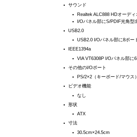
サウンド
Realtek ALC888 H
I/Oパネル部にS/PDIF光角
USB2.0
USB2.0 I/Oパネル部に
IEEE1394a
VIA VT6308P I/Oパ
その他のI/Oポート
PS/2×2（キーボード/マウス
ビデオ機能
なし
形状
ATX
寸法
30.5cm×24.5cm