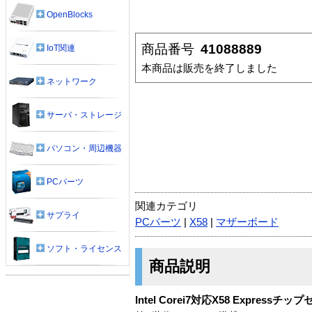
OpenBlocks
商品番号
41088889
IoT関連
本商品は販売を終了しました
ネットワーク
サーバ・ストレージ
パソコン・周辺機器
PCパーツ
関連カテゴリ
サプライ
PCパーツ
|
X58
|
マザーボード
ソフト・ライセンス
商品説明
Intel Corei7対応X58 Expres