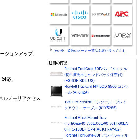
その他、多数のメーカー商品を取り扱ってます
バージョンアップ。
注目の商品
Fortinet FortiGate-60Fバンドルモデル
(初年度先出しセンドバック保守付)
」に対応。
(FG-60F-BDL-US)
Hewlett-Packard HP LCD 8500 コンソ
ール (AF642A)
ネルメモリアクセス
IBM Flex System コンソール・ブレイ
クアウト・ケーブル (81Y5286)
Fortinet Rack Mount Tray
(FortiGate40F/50E/60E/60F/61F/80E/8
0F/FS-108E) (SP-RACKTRAY-02)
Fortinet FortiGate-80F バンドルモデル