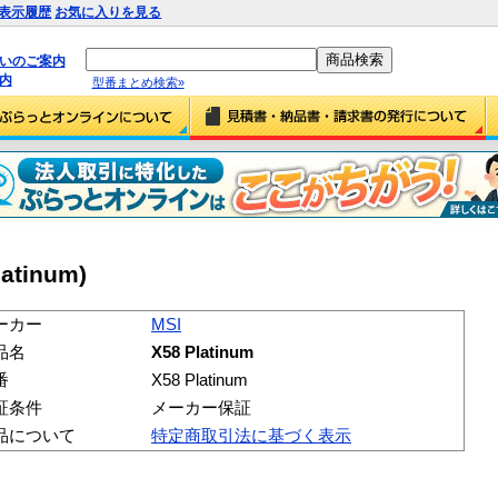
表示履歴
お気に入りを見る
払いのご案内
内
型番まとめ検索»
latinum)
ーカー
MSI
品名
X58 Platinum
番
X58 Platinum
証条件
メーカー保証
品について
特定商取引法に基づく表示