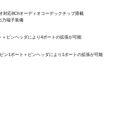
Dオーディオ対応8Chオーディオコーデックチップ搭載
型出力端子装備
8ポート＋ピンヘッダにより4ポートの拡張が可能
ネル部に6ピン1ポート＋ピンヘッダにより1ポートの拡張が可能
）