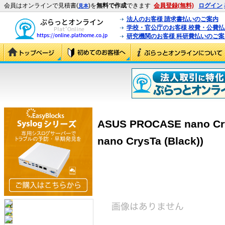
会員はオンラインで見積書(
)を
無料で作成
できます
会員登録(無料)
ログイン
見本
法人のお客様 請求書払いのご案内
学校・官公庁のお客様 校費・公費
研究機関のお客様 科研費払いのご案
ASUS PROCASE nano Cry
nano CrysTa (Black))