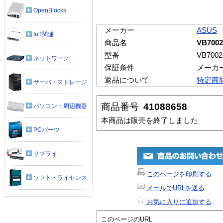
OpenBlocks
メーカー
ASUS
IoT関連
商品名
VB7002
型番
VB7002
ネットワーク
保証条件
メーカ
返品について
特定商
サーバ・ストレージ
商品番号
41088658
パソコン・周辺機器
本商品は販売を終了しました
PCパーツ
サプライ
このページを印刷する
ソフト・ライセンス
メールでURLを送る
お気に入りに追加する
このページのURL