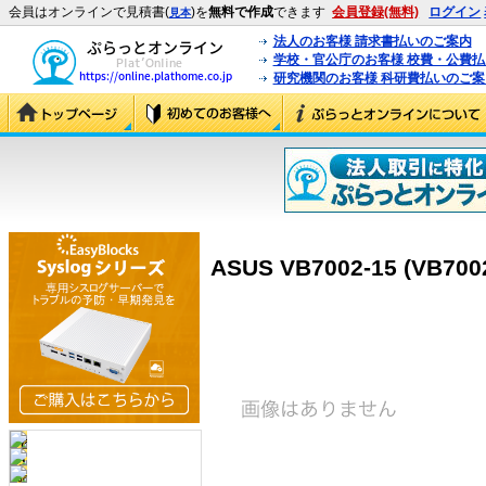
会員はオンラインで見積書(
)を
無料で作成
できます
会員登録(無料)
ログイン
見本
法人のお客様 請求書払いのご案内
学校・官公庁のお客様 校費・公費
研究機関のお客様 科研費払いのご案
ASUS VB7002-15 (VB7002