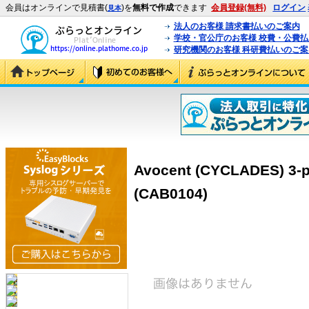
会員はオンラインで見積書(
)を
無料で作成
できます
会員登録(無料)
ログイン
見本
法人のお客様 請求書払いのご案内
学校・官公庁のお客様 校費・公費
研究機関のお客様 科研費払いのご案
Avocent (CYCLADES) 3-pi
(CAB0104)