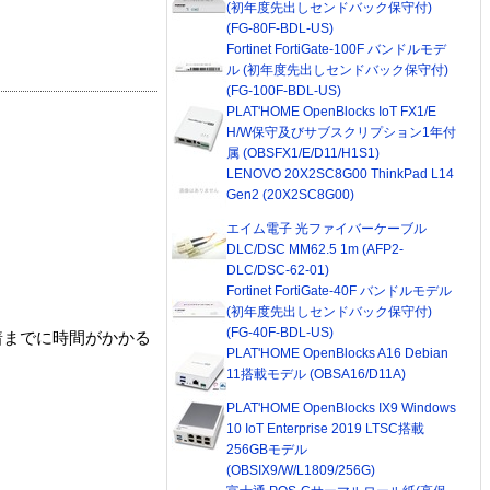
(初年度先出しセンドバック保守付)
(FG-80F-BDL-US)
Fortinet FortiGate-100F バンドルモデ
ル (初年度先出しセンドバック保守付)
(FG-100F-BDL-US)
PLAT'HOME OpenBlocks IoT FX1/E
H/W保守及びサブスクリプション1年付
属 (OBSFX1/E/D11/H1S1)
LENOVO 20X2SC8G00 ThinkPad L14
Gen2 (20X2SC8G00)
エイム電子 光ファイバーケーブル
DLC/DSC MM62.5 1m (AFP2-
DLC/DSC-62-01)
Fortinet FortiGate-40F バンドルモデル
(初年度先出しセンドバック保守付)
(FG-40F-BDL-US)
着までに時間がかかる
PLAT'HOME OpenBlocks A16 Debian
11搭載モデル (OBSA16/D11A)
PLAT'HOME OpenBlocks IX9 Windows
10 IoT Enterprise 2019 LTSC搭載
256GBモデル
(OBSIX9/W/L1809/256G)