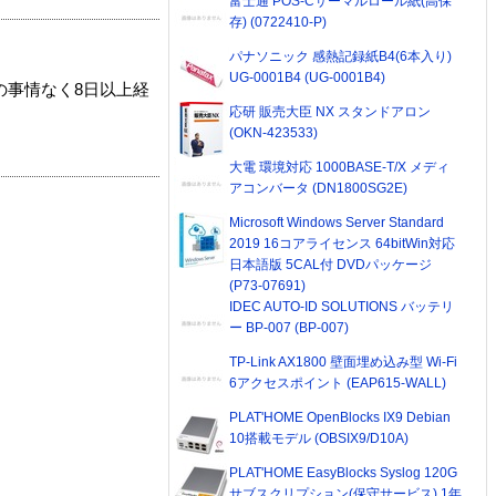
富士通 POS-Cサーマルロール紙(高保
存) (0722410-P)
パナソニック 感熱記録紙B4(6本入り)
UG-0001B4 (UG-0001B4)
の事情なく8日以上経
応研 販売大臣 NX スタンドアロン
(OKN-423533)
大電 環境対応 1000BASE-T/X メディ
アコンバータ (DN1800SG2E)
Microsoft Windows Server Standard
2019 16コアライセンス 64bitWin対応
日本語版 5CAL付 DVDパッケージ
(P73-07691)
IDEC AUTO-ID SOLUTIONS バッテリ
ー BP-007 (BP-007)
TP-Link AX1800 壁面埋め込み型 Wi-Fi
6アクセスポイント (EAP615-WALL)
PLAT'HOME OpenBlocks IX9 Debian
10搭載モデル (OBSIX9/D10A)
PLAT'HOME EasyBlocks Syslog 120G
サブスクリプション(保守サービス) 1年