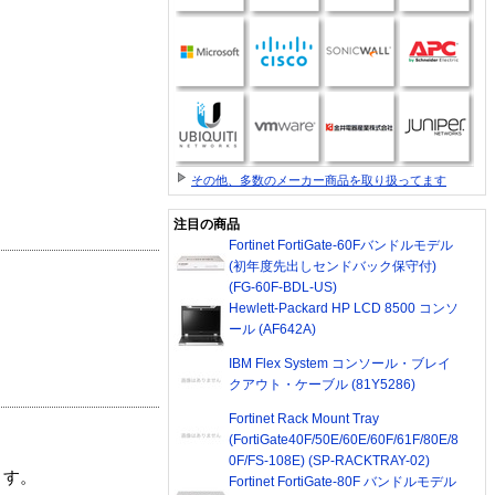
その他、多数のメーカー商品を取り扱ってます
注目の商品
Fortinet FortiGate-60Fバンドルモデル
(初年度先出しセンドバック保守付)
(FG-60F-BDL-US)
Hewlett-Packard HP LCD 8500 コンソ
ール (AF642A)
IBM Flex System コンソール・ブレイ
クアウト・ケーブル (81Y5286)
Fortinet Rack Mount Tray
(FortiGate40F/50E/60E/60F/61F/80E/8
0F/FS-108E) (SP-RACKTRAY-02)
ます。
Fortinet FortiGate-80F バンドルモデル