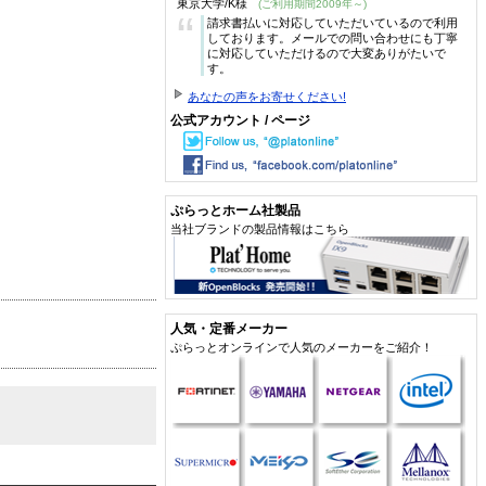
東京大学/K様
(ご利用期間2009年～)
“
請求書払いに対応していただいているので利用
しております。メールでの問い合わせにも丁寧
に対応していただけるので大変ありがたいで
す。
あなたの声をお寄せください!
公式アカウント / ページ
ぷらっとホーム社製品
当社ブランドの製品情報はこちら
人気・定番メーカー
ぷらっとオンラインで人気のメーカーをご紹介！