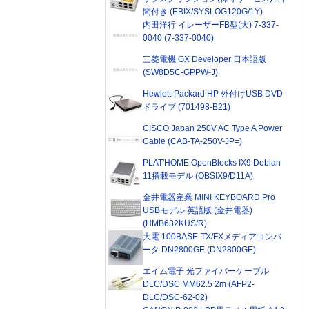
間付き (EBIX/SYSLOG120G/1Y)
内田洋行 イレーザーFB型(大) 7-337-
0040 (7-337-0040)
三菱電機 GX Developer 日本語版
(SW8D5C-GPPW-J)
Hewlett-Packard HP 外付けUSB DVD
ドライブ (701498-B21)
CISCO Japan 250V AC Type A Power
Cable (CAB-TA-250V-JP=)
PLAT'HOME OpenBlocks IX9 Debian
11搭載モデル (OBSIX9/D11A)
金井電器産業 MINI KEYBOARD Pro
USBモデル 英語版 (金井電器)
(HMB632KUS/R)
大電 100BASE-TX/FXメディアコンバ
ータ DN2800GE (DN2800GE)
エイム電子 光ファイバーケーブル
DLC/DSC MM62.5 2m (AFP2-
DLC/DSC-62-02)