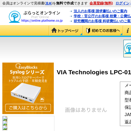
会員はオンラインで見積書(
)を
無料で作成
できます
会員登録(無料)
ログイン
見本
法人のお客様 請求書払いのご案内
学校・官公庁のお客様 校費・公費
研究機関のお客様 科研費払いのご案
VIA Technologies LPC
メ
商
型
保
J
返