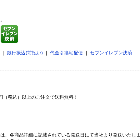
す。
｜
銀行振込(前払い)
｜
代金引換宅配便
｜
セブンイレブン決済
00円（税込）以上のご注文で送料無料！
ては、各商品詳細に記載されている発送日にて当社より発送いたし