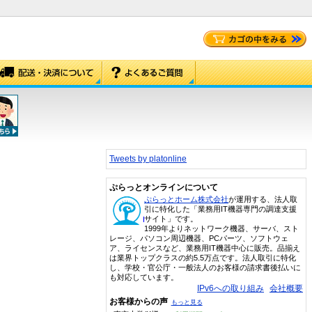
Tweets by platonline
ぷらっとオンラインについて
ぷらっとホーム株式会社
が運用する、法人取
引に特化した「業務用IT機器専門の調達支援
サイト」です。
1999年よりネットワーク機器、サーバ、スト
レージ、パソコン周辺機器、PCパーツ、ソフトウェ
ア、ライセンスなど、業務用IT機器中心に販売。品揃え
は業界トップクラスの約5.5万点です。法人取引に特化
し、学校・官公庁・一般法人のお客様の請求書後払いに
も対応しています。
IPv6への取り組み
会社概要
お客様からの声
もっと見る