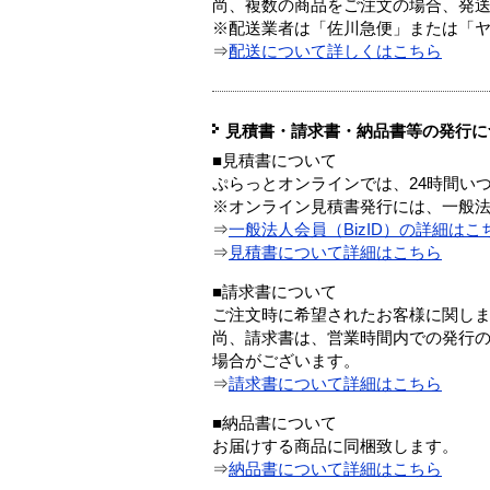
尚、複数の商品をご注文の場合、発
※配送業者は「佐川急便」または「
⇒
配送について詳しくはこちら
見積書・請求書・納品書等の発行に
■見積書について
ぷらっとオンラインでは、24時間い
※オンライン見積書発行には、一般法人
⇒
一般法人会員（BizID）の詳細はこ
⇒
見積書について詳細はこちら
■請求書について
ご注文時に希望されたお客様に関し
尚、請求書は、営業時間内での発行
場合がございます。
⇒
請求書について詳細はこちら
■納品書について
お届けする商品に同梱致します。
⇒
納品書について詳細はこちら