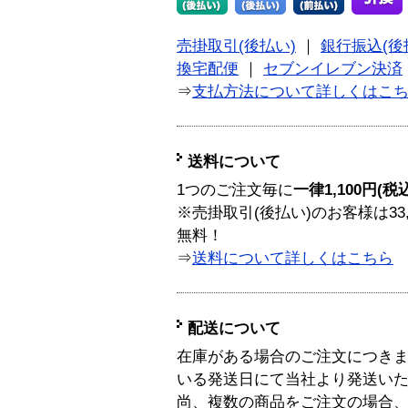
売掛取引(後払い)
｜
銀行振込(後
換宅配便
｜
セブンイレブン決済
⇒
支払方法について詳しくはこ
送料について
1つのご注文毎に
一律1,100円(税
※売掛取引(後払い)のお客様は33
無料！
⇒
送料について詳しくはこちら
配送について
在庫がある場合のご注文につき
いる発送日にて当社より発送い
尚、複数の商品をご注文の場合