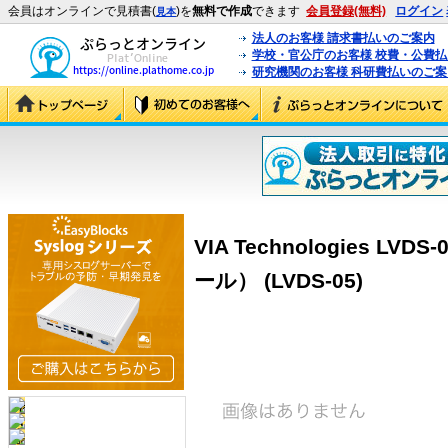
会員はオンラインで見積書(
)を
無料で作成
できます
会員登録(無料)
ログイン
見本
法人のお客様 請求書払いのご案内
学校・官公庁のお客様 校費・公費
研究機関のお客様 科研費払いのご案
VIA Technologies LVD
ール） (LVDS-05)