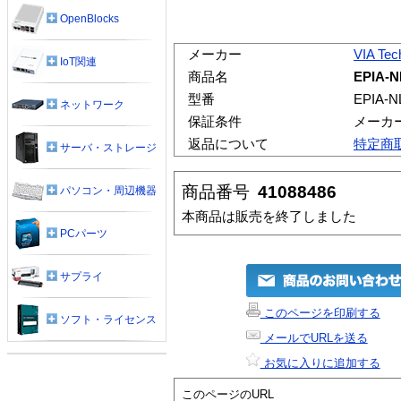
OpenBlocks
メーカー
VIA Tec
IoT関連
商品名
EPIA-N
型番
EPIA-N
ネットワーク
保証条件
メーカ
返品について
特定商
サーバ・ストレージ
商品番号
41088486
パソコン・周辺機器
本商品は販売を終了しました
PCパーツ
サプライ
このページを印刷する
ソフト・ライセンス
メールでURLを送る
お気に入りに追加する
このページのURL