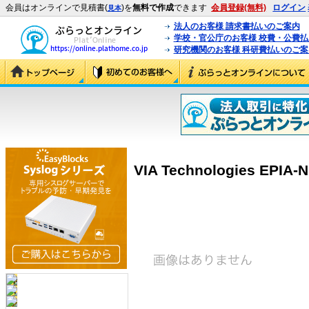
会員はオンラインで見積書(
)を
無料で作成
できます
会員登録(無料)
ログイン
見本
法人のお客様 請求書払いのご案内
学校・官公庁のお客様 校費・公費
研究機関のお客様 科研費払いのご案
VIA Technologies EPIA-