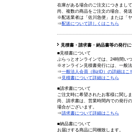
在庫がある場合のご注文につきまし
尚、複数の商品をご注文の場合、発
※配送業者は「佐川急便」または「
⇒
配送について詳しくはこちら
見積書・請求書・納品書等の発行に
■見積書について
ぷらっとオンラインでは、24時間い
※オンライン見積書発行には、一般法人
⇒
一般法人会員（BizID）の詳細はこ
⇒
見積書について詳細はこちら
■請求書について
ご注文時に希望されたお客様に関し
尚、請求書は、営業時間内での発行
場合がございます。
⇒
請求書について詳細はこちら
■納品書について
お届けする商品に同梱致します。