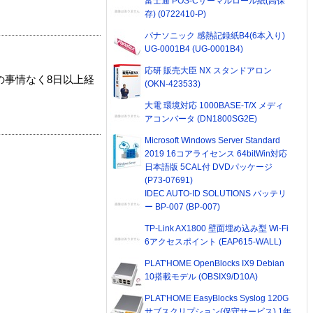
富士通 POS-Cサーマルロール紙(高保
存) (0722410-P)
パナソニック 感熱記録紙B4(6本入り)
UG-0001B4 (UG-0001B4)
応研 販売大臣 NX スタンドアロン
の事情なく8日以上経
(OKN-423533)
大電 環境対応 1000BASE-T/X メディ
アコンバータ (DN1800SG2E)
Microsoft Windows Server Standard
2019 16コアライセンス 64bitWin対応
日本語版 5CAL付 DVDパッケージ
(P73-07691)
IDEC AUTO-ID SOLUTIONS バッテリ
ー BP-007 (BP-007)
TP-Link AX1800 壁面埋め込み型 Wi-Fi
6アクセスポイント (EAP615-WALL)
PLAT'HOME OpenBlocks IX9 Debian
10搭載モデル (OBSIX9/D10A)
PLAT'HOME EasyBlocks Syslog 120G
サブスクリプション(保守サービス) 1年