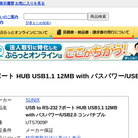
表示履歴
お気に入りを見る
払いのご案内
内
型番まとめ検索»
 7ポート HUB USB1.1 12MB with バスパワー/U
ーカー
SUNIX
品名
USB to RS-232 7ポート HUB USB1.1 12MB
with バスパワー/USB2.0 コンパチブル
番
UTS7009P
証条件
メーカー保証
品について
特定商取引法に基づく表示