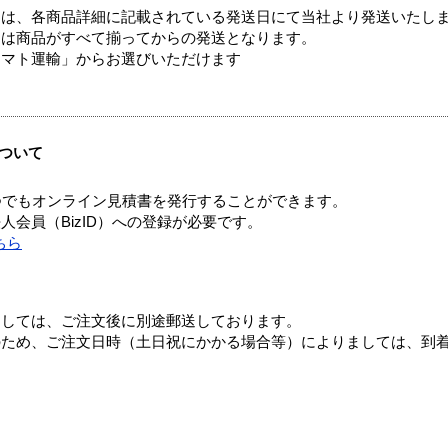
ては、各商品詳細に記載されている発送日にて当社より発送いたし
送は商品がすべて揃ってからの発送となります。
ヤマト運輸」からお選びいただけます
ついて
つでもオンライン見積書を発行することができます。
会員（BizID）への登録が必要です。
ちら
ましては、ご注文後に別途郵送しております。
のため、ご注文日時（土日祝にかかる場合等）によりましては、到