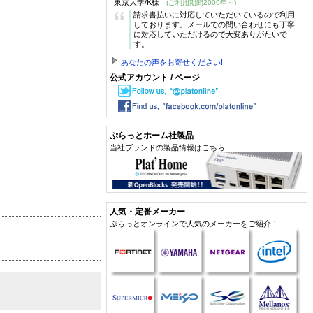
東京大学/K様
(ご利用期間2009年～)
“
請求書払いに対応していただいているので利用
しております。メールでの問い合わせにも丁寧
に対応していただけるので大変ありがたいで
す。
あなたの声をお寄せください!
公式アカウント / ページ
ぷらっとホーム社製品
当社ブランドの製品情報はこちら
人気・定番メーカー
ぷらっとオンラインで人気のメーカーをご紹介！