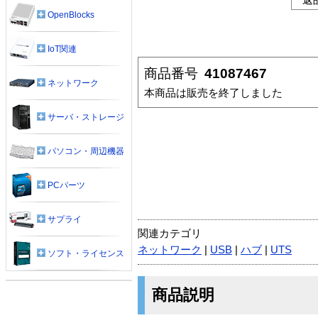
OpenBlocks
IoT関連
商品番号
41087467
ネットワーク
本商品は販売を終了しました
サーバ・ストレージ
パソコン・周辺機器
PCパーツ
サプライ
関連カテゴリ
ネットワーク
|
USB
|
ハブ
|
UTS
ソフト・ライセンス
商品説明