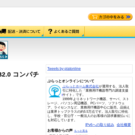
Tweets by platonline
SB2.0 コンパチ
ぷらっとオンラインについて
ぷらっとホーム株式会社
が運用する、法人取
引に特化した「業務用IT機器専門の調達支援
サイト」です。
1999年よりネットワーク機器、サーバ、スト
レージ、パソコン周辺機器、PCパーツ、ソフトウェ
ア、ライセンスなど、業務用IT機器中心に販売。品揃え
は業界トップクラスの約5.5万点です。法人取引に特化
し、学校・官公庁・一般法人のお客様の請求書後払いに
も対応しています。
IPv6への取り組み
会社概要
お客様からの声
もっと見る