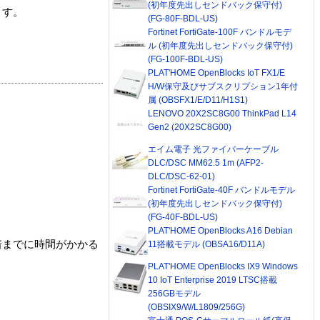
(初年度先出しセンドバック保守付)
ます。
(FG-80F-BDL-US)
Fortinet FortiGate-100F バンドルモデ
ル (初年度先出しセンドバック保守付)
(FG-100F-BDL-US)
PLAT'HOME OpenBlocks IoT FX1/E
H/W保守及びサブスクリプション1年付
属 (OBSFX1/E/D11/H1S1)
LENOVO 20X2SC8G00 ThinkPad L14
Gen2 (20X2SC8G00)
エイム電子 光ファイバーケーブル
DLC/DSC MM62.5 1m (AFP2-
DLC/DSC-62-01)
Fortinet FortiGate-40F バンドルモデル
(初年度先出しセンドバック保守付)
(FG-40F-BDL-US)
PLAT'HOME OpenBlocks A16 Debian
着までに時間がかかる
11搭載モデル (OBSA16/D11A)
PLAT'HOME OpenBlocks IX9 Windows
10 IoT Enterprise 2019 LTSC搭載
256GBモデル
(OBSIX9/W/L1809/256G)