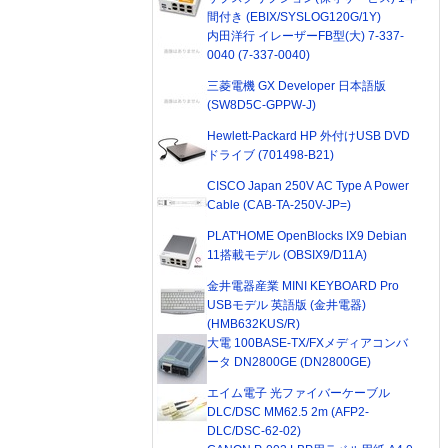
間付き (EBIX/SYSLOG120G/1Y)
内田洋行 イレーザーFB型(大) 7-337-
0040 (7-337-0040)
三菱電機 GX Developer 日本語版
(SW8D5C-GPPW-J)
Hewlett-Packard HP 外付けUSB DVD
ドライブ (701498-B21)
CISCO Japan 250V AC Type A Power
Cable (CAB-TA-250V-JP=)
PLAT'HOME OpenBlocks IX9 Debian
11搭載モデル (OBSIX9/D11A)
金井電器産業 MINI KEYBOARD Pro
USBモデル 英語版 (金井電器)
(HMB632KUS/R)
大電 100BASE-TX/FXメディアコンバ
ータ DN2800GE (DN2800GE)
エイム電子 光ファイバーケーブル
DLC/DSC MM62.5 2m (AFP2-
DLC/DSC-62-02)