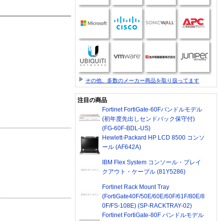
その他、多数のメーカー商品を取り扱ってます
注目の商品
Fortinet FortiGate-60Fバンドルモデル
(初年度先出しセンドバック保守付)
(FG-60F-BDL-US)
Hewlett-Packard HP LCD 8500 コンソ
ール (AF642A)
IBM Flex System コンソール・ブレイ
クアウト・ケーブル (81Y5286)
Fortinet Rack Mount Tray
(FortiGate40F/50E/60E/60F/61F/80E/8
0F/FS-108E) (SP-RACKTRAY-02)
Fortinet FortiGate-80F バンドルモデル