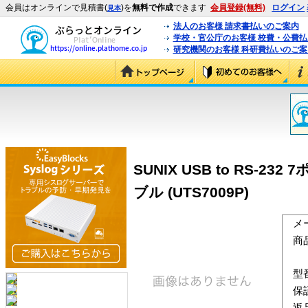
会員はオンラインで見積書(
)を
無料で作成
できます
会員登録(無料)
ログイン
見本
法人のお客様 請求書払いのご案内
学校・官公庁のお客様 校費・公費
研究機関のお客様 科研費払いのご案
SUNIX USB to RS-232
ブル (UTS7009P)
メ
商
型
保
返