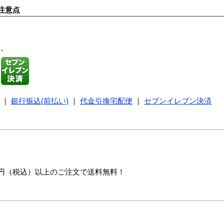
注意点
す。
｜
銀行振込(前払い)
｜
代金引換宅配便
｜
セブンイレブン決済
00円（税込）以上のご注文で送料無料！