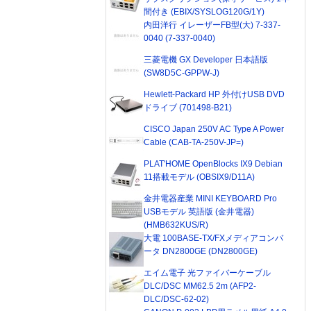
間付き (EBIX/SYSLOG120G/1Y)
内田洋行 イレーザーFB型(大) 7-337-
0040 (7-337-0040)
三菱電機 GX Developer 日本語版
(SW8D5C-GPPW-J)
Hewlett-Packard HP 外付けUSB DVD
ドライブ (701498-B21)
CISCO Japan 250V AC Type A Power
Cable (CAB-TA-250V-JP=)
PLAT'HOME OpenBlocks IX9 Debian
11搭載モデル (OBSIX9/D11A)
金井電器産業 MINI KEYBOARD Pro
USBモデル 英語版 (金井電器)
(HMB632KUS/R)
大電 100BASE-TX/FXメディアコンバ
ータ DN2800GE (DN2800GE)
エイム電子 光ファイバーケーブル
DLC/DSC MM62.5 2m (AFP2-
DLC/DSC-62-02)