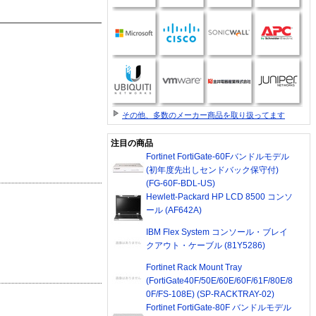
その他、多数のメーカー商品を取り扱ってます
注目の商品
Fortinet FortiGate-60Fバンドルモデル
(初年度先出しセンドバック保守付)
(FG-60F-BDL-US)
Hewlett-Packard HP LCD 8500 コンソ
ール (AF642A)
IBM Flex System コンソール・ブレイ
クアウト・ケーブル (81Y5286)
Fortinet Rack Mount Tray
(FortiGate40F/50E/60E/60F/61F/80E/8
0F/FS-108E) (SP-RACKTRAY-02)
Fortinet FortiGate-80F バンドルモデル