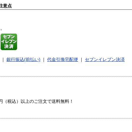
注意点
す。
｜
銀行振込(前払い)
｜
代金引換宅配便
｜
セブンイレブン決済
00円（税込）以上のご注文で送料無料！