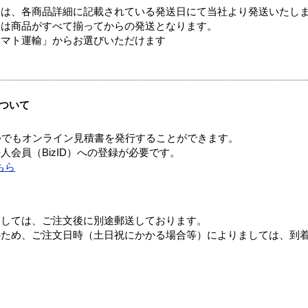
ては、各商品詳細に記載されている発送日にて当社より発送いたし
送は商品がすべて揃ってからの発送となります。
ヤマト運輸」からお選びいただけます
ついて
つでもオンライン見積書を発行することができます。
会員（BizID）への登録が必要です。
ちら
ましては、ご注文後に別途郵送しております。
のため、ご注文日時（土日祝にかかる場合等）によりましては、到