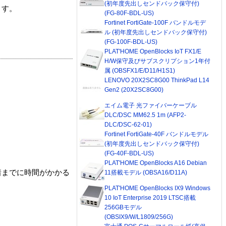
(初年度先出しセンドバック保守付)
ます。
(FG-80F-BDL-US)
Fortinet FortiGate-100F バンドルモデ
ル (初年度先出しセンドバック保守付)
(FG-100F-BDL-US)
PLAT'HOME OpenBlocks IoT FX1/E
H/W保守及びサブスクリプション1年付
属 (OBSFX1/E/D11/H1S1)
LENOVO 20X2SC8G00 ThinkPad L14
Gen2 (20X2SC8G00)
エイム電子 光ファイバーケーブル
DLC/DSC MM62.5 1m (AFP2-
DLC/DSC-62-01)
Fortinet FortiGate-40F バンドルモデル
(初年度先出しセンドバック保守付)
(FG-40F-BDL-US)
PLAT'HOME OpenBlocks A16 Debian
着までに時間がかかる
11搭載モデル (OBSA16/D11A)
PLAT'HOME OpenBlocks IX9 Windows
10 IoT Enterprise 2019 LTSC搭載
256GBモデル
(OBSIX9/W/L1809/256G)