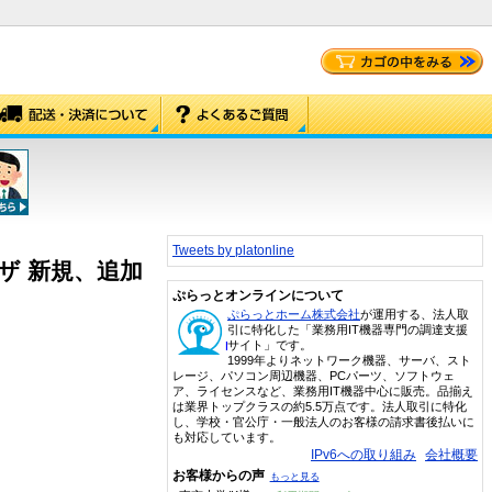
Tweets by platonline
ルユーザ 新規、追加
ぷらっとオンラインについて
ぷらっとホーム株式会社
が運用する、法人取
引に特化した「業務用IT機器専門の調達支援
サイト」です。
1999年よりネットワーク機器、サーバ、スト
レージ、パソコン周辺機器、PCパーツ、ソフトウェ
ア、ライセンスなど、業務用IT機器中心に販売。品揃え
は業界トップクラスの約5.5万点です。法人取引に特化
し、学校・官公庁・一般法人のお客様の請求書後払いに
も対応しています。
IPv6への取り組み
会社概要
お客様からの声
もっと見る