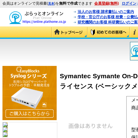
会員はオンラインで見積書(
)を
無料で作成
できます
会員登録(無料)
ログイン
見本
法人のお客様 請求書払いのご案内
学校・官公庁のお客様 校費・公費
研究機関のお客様 科研費払いのご案
Symantec Symante On
ライセンス (ベーシックメ
メ
商
型
保