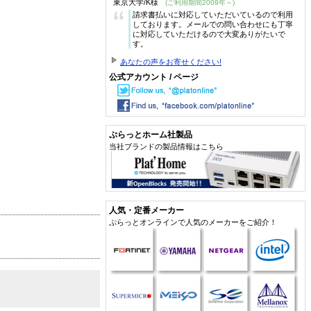
東京大学/K様
(ご利用期間2009年～)
“
請求書払いに対応していただいているので利用
しております。メールでの問い合わせにも丁寧
に対応していただけるので大変ありがたいで
す。
あなたの声をお寄せください!
公式アカウント / ページ
ぷらっとホーム社製品
当社ブランドの製品情報はこちら
人気・定番メーカー
ぷらっとオンラインで人気のメーカーをご紹介！