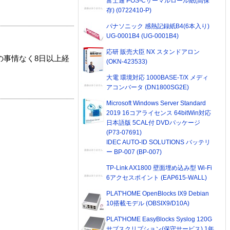
富士通 POS-Cサーマルロール紙(高保
存) (0722410-P)
パナソニック 感熱記録紙B4(6本入り)
UG-0001B4 (UG-0001B4)
応研 販売大臣 NX スタンドアロン
の事情なく8日以上経
(OKN-423533)
大電 環境対応 1000BASE-T/X メディ
アコンバータ (DN1800SG2E)
Microsoft Windows Server Standard
2019 16コアライセンス 64bitWin対応
日本語版 5CAL付 DVDパッケージ
(P73-07691)
IDEC AUTO-ID SOLUTIONS バッテリ
ー BP-007 (BP-007)
TP-Link AX1800 壁面埋め込み型 Wi-Fi
6アクセスポイント (EAP615-WALL)
PLAT'HOME OpenBlocks IX9 Debian
10搭載モデル (OBSIX9/D10A)
PLAT'HOME EasyBlocks Syslog 120G
サブスクリプション(保守サービス) 1年