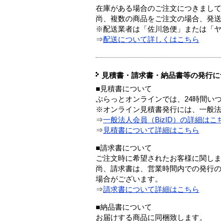
在庫がある場合のご注文につきまし
尚、複数の商品をご注文の場合、発
※配送業者は「佐川急便」または「
⇒
配送について詳しくはこちら
見積書・請求書・納品書等の発行に
■見積書について
ぷらっとオンラインでは、24時間い
※オンライン見積書発行には、一般法人
⇒
一般法人会員（BizID）の詳細はこ
⇒
見積書について詳細はこちら
■請求書について
ご注文時に希望されたお客様に関し
尚、請求書は、営業時間内での発行
場合がございます。
⇒
請求書について詳細はこちら
■納品書について
お届けする商品に同梱致します。