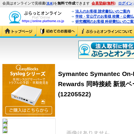
会員はオンラインで見積書(
)を
無料で作成
できます
会員登録(無料)
ログイン
見本
法人のお客様 請求書払いのご案内
学校・官公庁のお客様 校費・公費
研究機関のお客様 科研費払いのご案
Symantec Symantec On-D
Rewards 同時接続 新
(12205522)