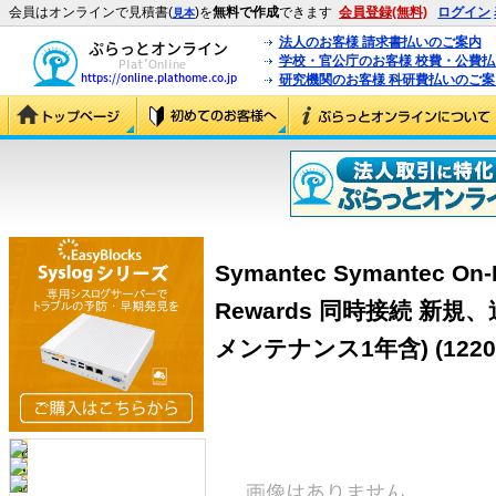
会員はオンラインで見積書(
)を
無料で作成
できます
会員登録(無料)
ログイン
見本
法人のお客様 請求書払いのご案内
学校・官公庁のお客様 校費・公費
研究機関のお客様 科研費払いのご案
Symantec Symantec On-D
Rewards 同時接続 新
メンテナンス1年含)
(1220