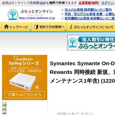
会員はオンラインで見積書(
)を
無料で作成
できます
会員登録(無料)
ログイン
見本
法人のお客様 請求書払いのご案内
学校・官公庁のお客様 校費・公費
研究機関のお客様 科研費払いのご案
Symantec Symante On-De
Rewards 同時接続 新
メンテナンス1年含)
(1220