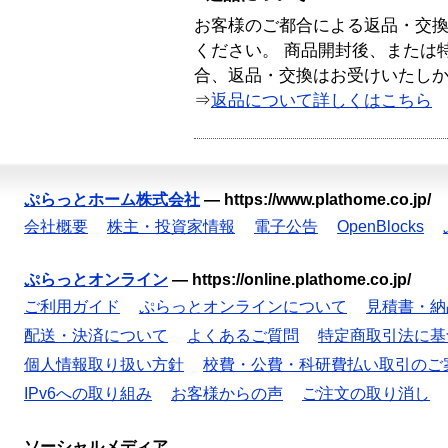
お客様のご都合による返品・交
ください。 商品開封後、または
合、返品・交換はお受けいたし
⇒
返品について詳しくはこちら
ぷらっとホーム株式会社
—
https://www.plathome.co.jp/
会社概要
株主・投資家情報
電子公告
OpenBlocks
ぷらっとオンライン
—
https://online.plathome.co.jp/
ご利用ガイド
ぷらっとオンラインについて
見積書・納
配送・決済について
よくあるご質問
特定商取引法に基
個人情報取り扱い方針
校費・公費・科研費払い取引のご
IPv6への取り組み
お客様からの声
ご注文の取り消し
ソーシャルメディア