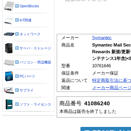
OpenBlocks
IoT関連
ネットワーク
メーカー
Symantec
商品名
Symantec Mail Secu
サーバ・ストレージ
Rewards 新規
ンテナンス1年含)<B
パソコン・周辺機器
型番
10761646
保証条件
メーカー保証
PCパーツ
返品について
特定商取引法に基
関連
メーカー商品ペー
サプライ
商品番号
41086240
ソフト・ライセンス
本商品は販売を終了しました