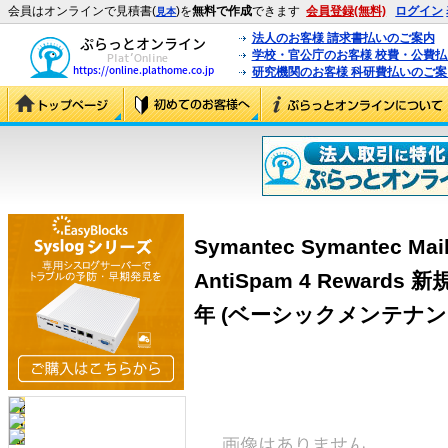
会員はオンラインで見積書(
)を
無料で作成
できます
会員登録(無料)
ログイン
見本
法人のお客様 請求書払いのご案内
学校・官公庁のお客様 校費・公費
研究機関のお客様 科研費払いのご案
Symantec Symantec Mail 
AntiSpam 4 Rewar
年 (ベーシックメンテナン