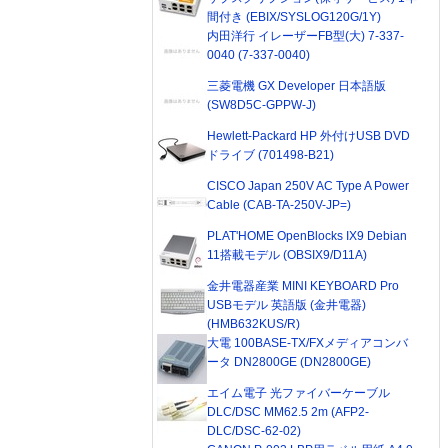
間付き (EBIX/SYSLOG120G/1Y)
内田洋行 イレーザーFB型(大) 7-337-
0040 (7-337-0040)
三菱電機 GX Developer 日本語版
(SW8D5C-GPPW-J)
Hewlett-Packard HP 外付けUSB DVD
ドライブ (701498-B21)
CISCO Japan 250V AC Type A Power
Cable (CAB-TA-250V-JP=)
PLAT'HOME OpenBlocks IX9 Debian
11搭載モデル (OBSIX9/D11A)
金井電器産業 MINI KEYBOARD Pro
USBモデル 英語版 (金井電器)
(HMB632KUS/R)
大電 100BASE-TX/FXメディアコンバ
ータ DN2800GE (DN2800GE)
エイム電子 光ファイバーケーブル
DLC/DSC MM62.5 2m (AFP2-
DLC/DSC-62-02)