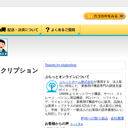
Tweets by platonline
更新サブスクリプション
ぷらっとオンラインについて
ぷらっとホーム株式会社
が運用する、法人取
引に特化した「業務用IT機器専門の調達支援
サイト」です。
1999年よりネットワーク機器、サーバ、スト
レージ、パソコン周辺機器、PCパーツ、ソフトウェ
ア、ライセンスなど、業務用IT機器中心に販売。品揃え
は業界トップクラスの約5.5万点です。法人取引に特化
し、学校・官公庁・一般法人のお客様の請求書後払いに
も対応しています。
IPv6への取り組み
会社概要
お客様からの声
もっと見る