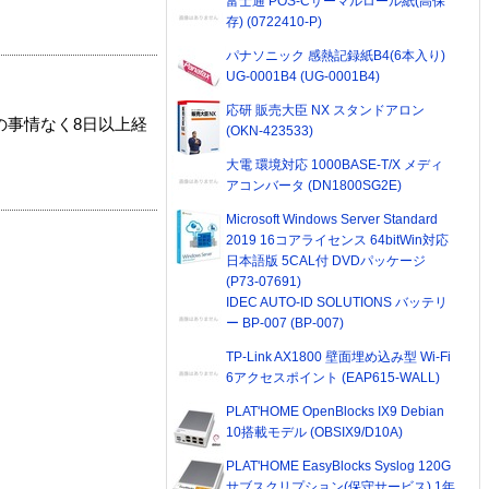
富士通 POS-Cサーマルロール紙(高保
存) (0722410-P)
パナソニック 感熱記録紙B4(6本入り)
UG-0001B4 (UG-0001B4)
応研 販売大臣 NX スタンドアロン
の事情なく8日以上経
(OKN-423533)
大電 環境対応 1000BASE-T/X メディ
アコンバータ (DN1800SG2E)
Microsoft Windows Server Standard
2019 16コアライセンス 64bitWin対応
日本語版 5CAL付 DVDパッケージ
(P73-07691)
IDEC AUTO-ID SOLUTIONS バッテリ
ー BP-007 (BP-007)
TP-Link AX1800 壁面埋め込み型 Wi-Fi
6アクセスポイント (EAP615-WALL)
PLAT'HOME OpenBlocks IX9 Debian
10搭載モデル (OBSIX9/D10A)
PLAT'HOME EasyBlocks Syslog 120G
サブスクリプション(保守サービス) 1年