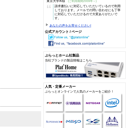
東京大学/K様
(ご利用期間2009年～)
“
請求書払いに対応していただいているので利用
しております。メールでの問い合わせにも丁寧
に対応していただけるので大変ありがたいで
す。
あなたの声をお寄せください!
公式アカウント / ページ
ぷらっとホーム社製品
当社ブランドの製品情報はこちら
人気・定番メーカー
ぷらっとオンラインで人気のメーカーをご紹介！