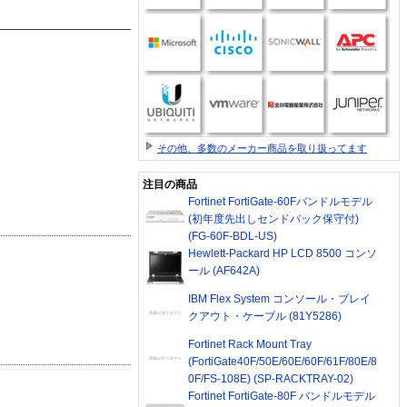
その他、多数のメーカー商品を取り扱ってます
注目の商品
Fortinet FortiGate-60Fバンドルモデル
(初年度先出しセンドバック保守付)
(FG-60F-BDL-US)
Hewlett-Packard HP LCD 8500 コンソ
ール (AF642A)
IBM Flex System コンソール・ブレイ
クアウト・ケーブル (81Y5286)
Fortinet Rack Mount Tray
(FortiGate40F/50E/60E/60F/61F/80E/8
0F/FS-108E) (SP-RACKTRAY-02)
Fortinet FortiGate-80F バンドルモデル