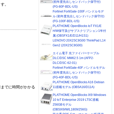
(初年度先出しセンドバック保守付)
ます。
(FG-80F-BDL-US)
Fortinet FortiGate-100F バンドルモデ
ル (初年度先出しセンドバック保守付)
(FG-100F-BDL-US)
PLAT'HOME OpenBlocks IoT FX1/E
H/W保守及びサブスクリプション1年付
属 (OBSFX1/E/D11/H1S1)
LENOVO 20X2SC8G00 ThinkPad L14
Gen2 (20X2SC8G00)
エイム電子 光ファイバーケーブル
DLC/DSC MM62.5 1m (AFP2-
DLC/DSC-62-01)
Fortinet FortiGate-40F バンドルモデル
(初年度先出しセンドバック保守付)
(FG-40F-BDL-US)
PLAT'HOME OpenBlocks A16 Debian
着までに時間がかかる
11搭載モデル (OBSA16/D11A)
PLAT'HOME OpenBlocks IX9 Windows
10 IoT Enterprise 2019 LTSC搭載
256GBモデル
(OBSIX9/W/L1809/256G)