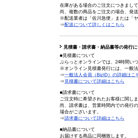
在庫がある場合のご注文につきまし
尚、複数の商品をご注文の場合、発
※配送業者は「佐川急便」または「
⇒
配送について詳しくはこちら
見積書・請求書・納品書等の発行に
■見積書について
ぷらっとオンラインでは、24時間い
※オンライン見積書発行には、一般法人
⇒
一般法人会員（BizID）の詳細はこ
⇒
見積書について詳細はこちら
■請求書について
ご注文時に希望されたお客様に関し
尚、請求書は、営業時間内での発行
場合がございます。
⇒
請求書について詳細はこちら
■納品書について
お届けする商品に同梱致します。