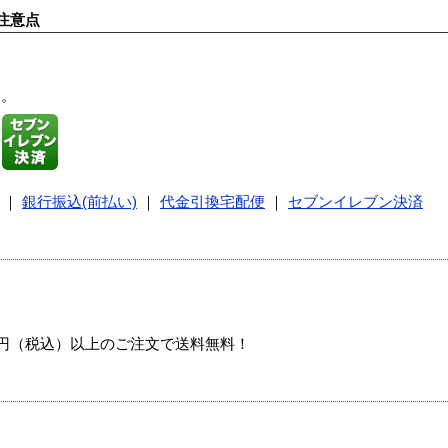
注意点
す。
｜
銀行振込(前払い)
｜
代金引換宅配便
｜
セブンイレブン決済
00円（税込）以上のご注文で送料無料！