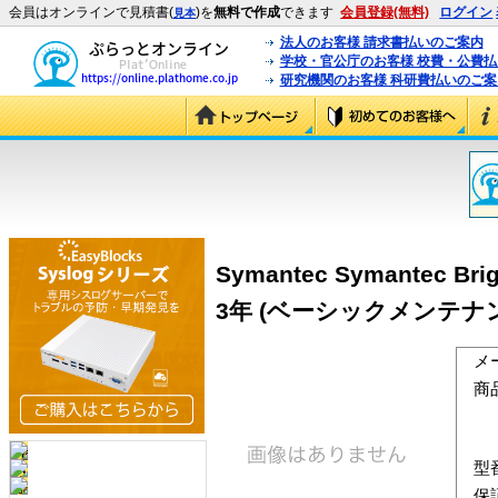
会員はオンラインで見積書(
)を
無料で作成
できます
会員登録(無料)
ログイン
見本
法人のお客様 請求書払いのご案内
学校・官公庁のお客様 校費・公費
研究機関のお客様 科研費払いのご案
Symantec Symantec B
3年 (ベーシックメンテナ
メ
商
型
保