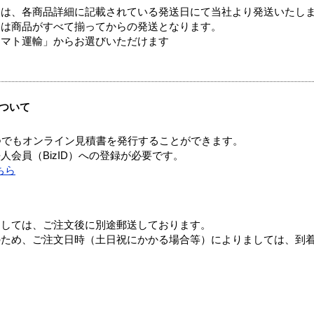
ては、各商品詳細に記載されている発送日にて当社より発送いたし
送は商品がすべて揃ってからの発送となります。
ヤマト運輸」からお選びいただけます
ついて
つでもオンライン見積書を発行することができます。
会員（BizID）への登録が必要です。
ちら
ましては、ご注文後に別途郵送しております。
のため、ご注文日時（土日祝にかかる場合等）によりましては、到