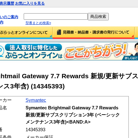
表示履歴
お気に入りを見る
払いのご案内
内
型番まとめ検索»
rightmail Gateway 7.7 Rewards 新規/
ンス3年含)
(14345393)
ーカー
Symantec
品名
Symantec Brightmail Gateway 7.7 Rewards
新規/更新サブスクリプション3年 (ベーシック
メンテナンス3年含)<BAND:A>
番
14345393
証条件
メーカー保証