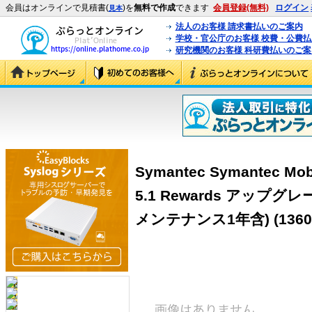
会員はオンラインで見積書(
)を
無料で作成
できます
会員登録(無料)
ログイン
見本
法人のお客様 請求書払いのご案内
学校・官公庁のお客様 校費・公費
研究機関のお客様 科研費払いのご案
Symantec Symantec Mobi
5.1 Rewards アップ
メンテナンス1年含)
(1360