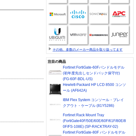
その他、多数のメーカー商品を取り扱ってます
注目の商品
Fortinet FortiGate-60Fバンドルモデル
(初年度先出しセンドバック保守付)
(FG-60F-BDL-US)
Hewlett-Packard HP LCD 8500 コンソ
ール (AF642A)
IBM Flex System コンソール・ブレイ
クアウト・ケーブル (81Y5286)
Fortinet Rack Mount Tray
(FortiGate40F/50E/60E/60F/61F/80E/8
0F/FS-108E) (SP-RACKTRAY-02)
Fortinet FortiGate-80F バンドルモデル