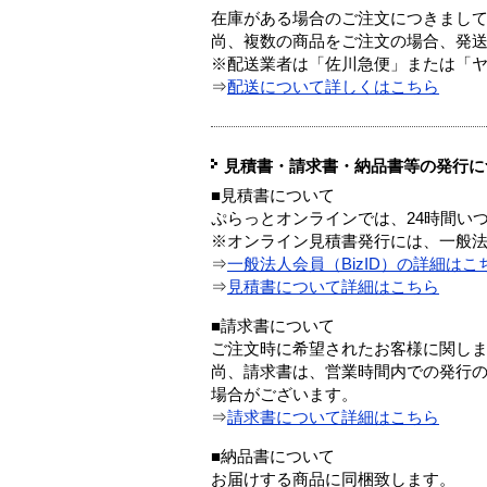
在庫がある場合のご注文につきまし
尚、複数の商品をご注文の場合、発
※配送業者は「佐川急便」または「
⇒
配送について詳しくはこちら
見積書・請求書・納品書等の発行に
■見積書について
ぷらっとオンラインでは、24時間い
※オンライン見積書発行には、一般法人
⇒
一般法人会員（BizID）の詳細はこ
⇒
見積書について詳細はこちら
■請求書について
ご注文時に希望されたお客様に関し
尚、請求書は、営業時間内での発行
場合がございます。
⇒
請求書について詳細はこちら
■納品書について
お届けする商品に同梱致します。