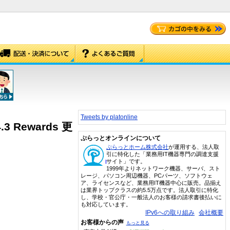
Tweets by platonline
4.3 Rewards 更
ぷらっとオンラインについて
ぷらっとホーム株式会社
が運用する、法人取
引に特化した「業務用IT機器専門の調達支援
サイト」です。
1999年よりネットワーク機器、サーバ、スト
レージ、パソコン周辺機器、PCパーツ、ソフトウェ
ア、ライセンスなど、業務用IT機器中心に販売。品揃え
は業界トップクラスの約5.5万点です。法人取引に特化
し、学校・官公庁・一般法人のお客様の請求書後払いに
も対応しています。
IPv6への取り組み
会社概要
お客様からの声
もっと見る