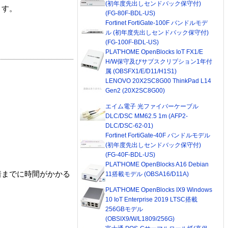
(初年度先出しセンドバック保守付)
ます。
(FG-80F-BDL-US)
Fortinet FortiGate-100F バンドルモデ
ル (初年度先出しセンドバック保守付)
(FG-100F-BDL-US)
PLAT'HOME OpenBlocks IoT FX1/E
H/W保守及びサブスクリプション1年付
属 (OBSFX1/E/D11/H1S1)
LENOVO 20X2SC8G00 ThinkPad L14
Gen2 (20X2SC8G00)
エイム電子 光ファイバーケーブル
DLC/DSC MM62.5 1m (AFP2-
DLC/DSC-62-01)
Fortinet FortiGate-40F バンドルモデル
(初年度先出しセンドバック保守付)
(FG-40F-BDL-US)
PLAT'HOME OpenBlocks A16 Debian
着までに時間がかかる
11搭載モデル (OBSA16/D11A)
PLAT'HOME OpenBlocks IX9 Windows
10 IoT Enterprise 2019 LTSC搭載
256GBモデル
(OBSIX9/W/L1809/256G)