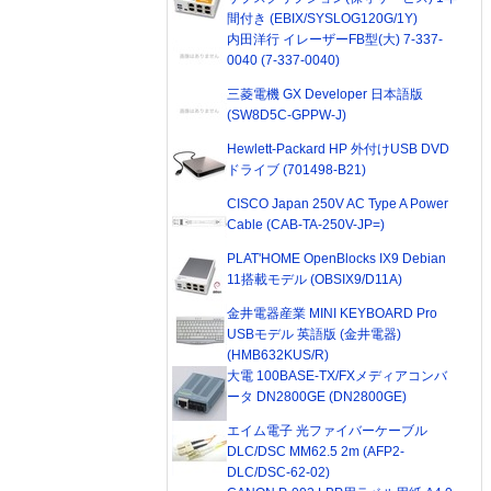
間付き (EBIX/SYSLOG120G/1Y)
内田洋行 イレーザーFB型(大) 7-337-
0040 (7-337-0040)
三菱電機 GX Developer 日本語版
(SW8D5C-GPPW-J)
Hewlett-Packard HP 外付けUSB DVD
ドライブ (701498-B21)
CISCO Japan 250V AC Type A Power
Cable (CAB-TA-250V-JP=)
PLAT'HOME OpenBlocks IX9 Debian
11搭載モデル (OBSIX9/D11A)
金井電器産業 MINI KEYBOARD Pro
USBモデル 英語版 (金井電器)
(HMB632KUS/R)
大電 100BASE-TX/FXメディアコンバ
ータ DN2800GE (DN2800GE)
エイム電子 光ファイバーケーブル
DLC/DSC MM62.5 2m (AFP2-
DLC/DSC-62-02)