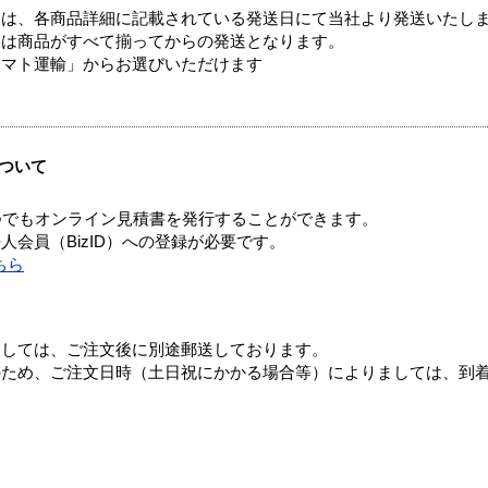
ては、各商品詳細に記載されている発送日にて当社より発送いたし
送は商品がすべて揃ってからの発送となります。
ヤマト運輸」からお選びいただけます
ついて
つでもオンライン見積書を発行することができます。
会員（BizID）への登録が必要です。
ちら
ましては、ご注文後に別途郵送しております。
のため、ご注文日時（土日祝にかかる場合等）によりましては、到