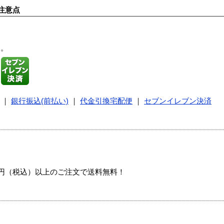
注意点
す。
｜
銀行振込(前払い)
｜
代金引換宅配便
｜
セブンイレブン決済
00円（税込）以上のご注文で送料無料！