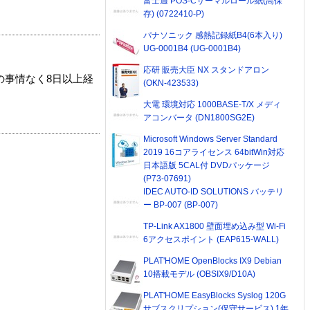
富士通 POS-Cサーマルロール紙(高保
存) (0722410-P)
パナソニック 感熱記録紙B4(6本入り)
UG-0001B4 (UG-0001B4)
応研 販売大臣 NX スタンドアロン
の事情なく8日以上経
(OKN-423533)
大電 環境対応 1000BASE-T/X メディ
アコンバータ (DN1800SG2E)
Microsoft Windows Server Standard
2019 16コアライセンス 64bitWin対応
日本語版 5CAL付 DVDパッケージ
(P73-07691)
IDEC AUTO-ID SOLUTIONS バッテリ
ー BP-007 (BP-007)
TP-Link AX1800 壁面埋め込み型 Wi-Fi
6アクセスポイント (EAP615-WALL)
PLAT'HOME OpenBlocks IX9 Debian
10搭載モデル (OBSIX9/D10A)
PLAT'HOME EasyBlocks Syslog 120G
サブスクリプション(保守サービス) 1年