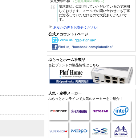
東京大学/K様
(ご利用期間2009年～)
“
請求書払いに対応していただいているので利用
しております。メールでの問い合わせにも丁寧
に対応していただけるので大変ありがたいで
す。
あなたの声をお寄せください!
公式アカウント / ページ
ぷらっとホーム社製品
当社ブランドの製品情報はこちら
人気・定番メーカー
ぷらっとオンラインで人気のメーカーをご紹介！