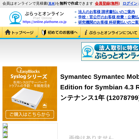
会員はオンラインで見積書(
)を
無料で作成
できます
会員登録(無料)
ログイン
見本
法人のお客様 請求書払いのご案内
学校・官公庁のお客様 校費・公費
研究機関のお客様 科研費払いのご案
Symantec Symantec Mobi
Edition for Symbian
ンテナンス1年
(12078799