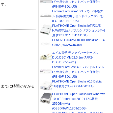
(初年度先出しセンドバック保守付)
ます。
(FG-80F-BDL-US)
Fortinet FortiGate-100F バンドルモデ
ル (初年度先出しセンドバック保守付)
(FG-100F-BDL-US)
PLAT'HOME OpenBlocks IoT FX1/E
H/W保守及びサブスクリプション1年付
属 (OBSFX1/E/D11/H1S1)
LENOVO 20X2SC8G00 ThinkPad L14
Gen2 (20X2SC8G00)
エイム電子 光ファイバーケーブル
DLC/DSC MM62.5 1m (AFP2-
DLC/DSC-62-01)
Fortinet FortiGate-40F バンドルモデル
(初年度先出しセンドバック保守付)
(FG-40F-BDL-US)
PLAT'HOME OpenBlocks A16 Debian
着までに時間がかかる
11搭載モデル (OBSA16/D11A)
PLAT'HOME OpenBlocks IX9 Windows
10 IoT Enterprise 2019 LTSC搭載
256GBモデル
(OBSIX9/W/L1809/256G)