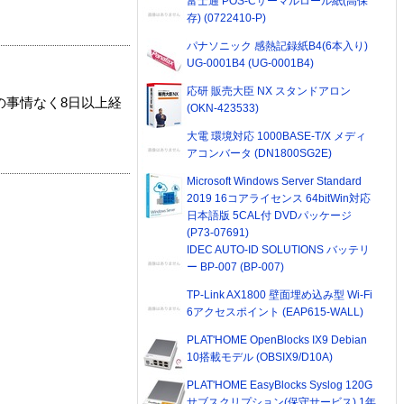
富士通 POS-Cサーマルロール紙(高保
存) (0722410-P)
パナソニック 感熱記録紙B4(6本入り)
UG-0001B4 (UG-0001B4)
応研 販売大臣 NX スタンドアロン
の事情なく8日以上経
(OKN-423533)
大電 環境対応 1000BASE-T/X メディ
アコンバータ (DN1800SG2E)
Microsoft Windows Server Standard
2019 16コアライセンス 64bitWin対応
日本語版 5CAL付 DVDパッケージ
(P73-07691)
IDEC AUTO-ID SOLUTIONS バッテリ
ー BP-007 (BP-007)
TP-Link AX1800 壁面埋め込み型 Wi-Fi
6アクセスポイント (EAP615-WALL)
PLAT'HOME OpenBlocks IX9 Debian
10搭載モデル (OBSIX9/D10A)
PLAT'HOME EasyBlocks Syslog 120G
サブスクリプション(保守サービス) 1年