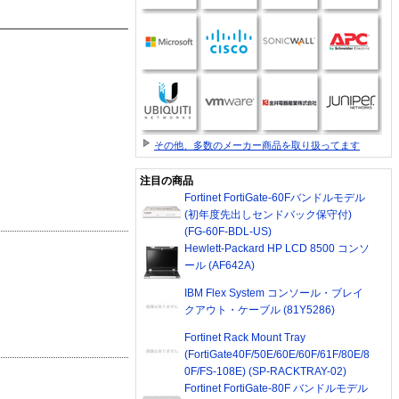
その他、多数のメーカー商品を取り扱ってます
注目の商品
Fortinet FortiGate-60Fバンドルモデル
(初年度先出しセンドバック保守付)
(FG-60F-BDL-US)
Hewlett-Packard HP LCD 8500 コンソ
ール (AF642A)
IBM Flex System コンソール・ブレイ
クアウト・ケーブル (81Y5286)
Fortinet Rack Mount Tray
(FortiGate40F/50E/60E/60F/61F/80E/8
0F/FS-108E) (SP-RACKTRAY-02)
Fortinet FortiGate-80F バンドルモデル