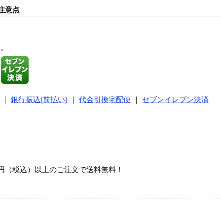
注意点
す。
｜
銀行振込(前払い)
｜
代金引換宅配便
｜
セブンイレブン決済
00円（税込）以上のご注文で送料無料！