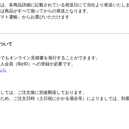
ては、各商品詳細に記載されている発送日にて当社より発送いたし
送は商品がすべて揃ってからの発送となります。
ヤマト運輸」からお選びいただけます
ついて
つでもオンライン見積書を発行することができます。
会員（BizID）への登録が必要です。
ちら
ましては、ご注文後に別途郵送しております。
のため、ご注文日時（土日祝にかかる場合等）によりましては、到