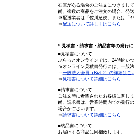
在庫がある場合のご注文につきまし
尚、複数の商品をご注文の場合、発
※配送業者は「佐川急便」または「
⇒
配送について詳しくはこちら
見積書・請求書・納品書等の発行に
■見積書について
ぷらっとオンラインでは、24時間い
※オンライン見積書発行には、一般法人
⇒
一般法人会員（BizID）の詳細はこ
⇒
見積書について詳細はこちら
■請求書について
ご注文時に希望されたお客様に関し
尚、請求書は、営業時間内での発行
場合がございます。
⇒
請求書について詳細はこちら
■納品書について
お届けする商品に同梱致します。