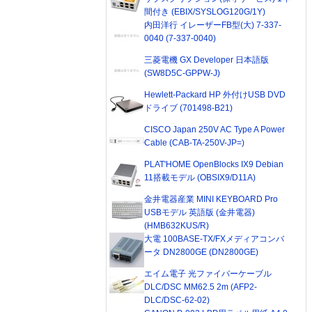
間付き (EBIX/SYSLOG120G/1Y)
内田洋行 イレーザーFB型(大) 7-337-
0040 (7-337-0040)
三菱電機 GX Developer 日本語版
(SW8D5C-GPPW-J)
Hewlett-Packard HP 外付けUSB DVD
ドライブ (701498-B21)
CISCO Japan 250V AC Type A Power
Cable (CAB-TA-250V-JP=)
PLAT'HOME OpenBlocks IX9 Debian
11搭載モデル (OBSIX9/D11A)
金井電器産業 MINI KEYBOARD Pro
USBモデル 英語版 (金井電器)
(HMB632KUS/R)
大電 100BASE-TX/FXメディアコンバ
ータ DN2800GE (DN2800GE)
エイム電子 光ファイバーケーブル
DLC/DSC MM62.5 2m (AFP2-
DLC/DSC-62-02)