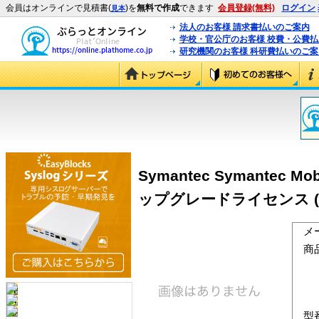
会員はオンラインで見積書(
)を
無料で作成
できます
会員登録(無料)
ログイン
見本
法人のお客様 請求書払いのご案内
学校・官公庁のお客様 校費・公費
研究機関のお客様 科研費払いのご案
Symantec Symantec Mobil
ップグレードライセンス 
メ
商
型