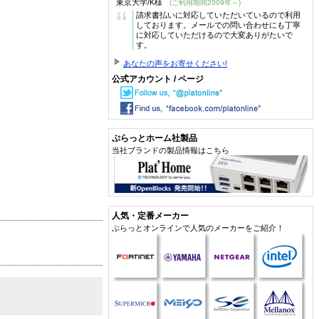
東京大学/K様
(ご利用期間2009年～)
“
請求書払いに対応していただいているので利用
しております。メールでの問い合わせにも丁寧
に対応していただけるので大変ありがたいで
す。
あなたの声をお寄せください!
公式アカウント / ページ
ぷらっとホーム社製品
当社ブランドの製品情報はこちら
人気・定番メーカー
ぷらっとオンラインで人気のメーカーをご紹介！