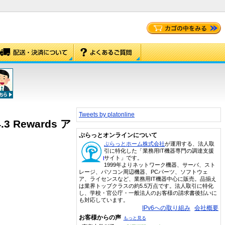
Tweets by platonline
4.3 Rewards ア
ぷらっとオンラインについて
ぷらっとホーム株式会社
が運用する、法人取
引に特化した「業務用IT機器専門の調達支援
サイト」です。
1999年よりネットワーク機器、サーバ、スト
レージ、パソコン周辺機器、PCパーツ、ソフトウェ
ア、ライセンスなど、業務用IT機器中心に販売。品揃え
は業界トップクラスの約5.5万点です。法人取引に特化
し、学校・官公庁・一般法人のお客様の請求書後払いに
も対応しています。
IPv6への取り組み
会社概要
お客様からの声
もっと見る