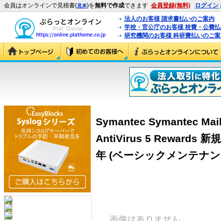
会員はオンラインで見積書(
)を
無料で作成
できます
会員登録(無料)
ログイン
見本
法人のお客様 請求書払いのご案内
学校・官公庁のお客様 校費・公費
研究機関のお客様 科研費払いのご案
Symantec Symantec Mail
AntiVirus 5 Rewar
年 (ベーシックメンテナン