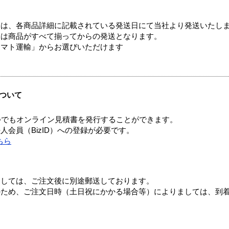
ては、各商品詳細に記載されている発送日にて当社より発送いたし
送は商品がすべて揃ってからの発送となります。
ヤマト運輸」からお選びいただけます
ついて
つでもオンライン見積書を発行することができます。
会員（BizID）への登録が必要です。
ちら
ましては、ご注文後に別途郵送しております。
のため、ご注文日時（土日祝にかかる場合等）によりましては、到