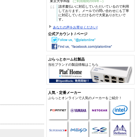
東京大学/K様
(ご利用期間2009年～)
“
請求書払いに対応していただいているので利用
しております。メールでの問い合わせにも丁寧
に対応していただけるので大変ありがたいで
す。
あなたの声をお寄せください!
公式アカウント / ページ
ぷらっとホーム社製品
当社ブランドの製品情報はこちら
人気・定番メーカー
ぷらっとオンラインで人気のメーカーをご紹介！