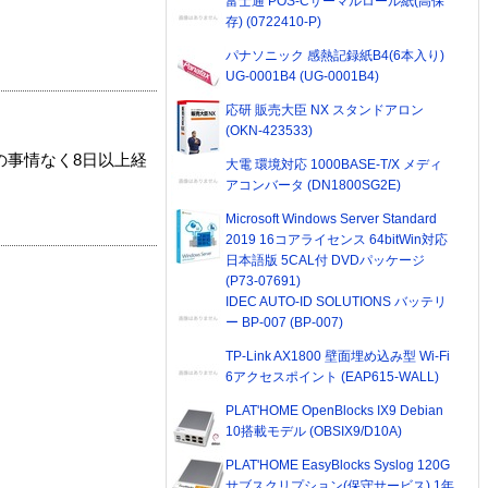
富士通 POS-Cサーマルロール紙(高保
存) (0722410-P)
パナソニック 感熱記録紙B4(6本入り)
UG-0001B4 (UG-0001B4)
応研 販売大臣 NX スタンドアロン
(OKN-423533)
の事情なく8日以上経
大電 環境対応 1000BASE-T/X メディ
アコンバータ (DN1800SG2E)
Microsoft Windows Server Standard
2019 16コアライセンス 64bitWin対応
日本語版 5CAL付 DVDパッケージ
(P73-07691)
IDEC AUTO-ID SOLUTIONS バッテリ
ー BP-007 (BP-007)
TP-Link AX1800 壁面埋め込み型 Wi-Fi
6アクセスポイント (EAP615-WALL)
PLAT'HOME OpenBlocks IX9 Debian
10搭載モデル (OBSIX9/D10A)
PLAT'HOME EasyBlocks Syslog 120G
サブスクリプション(保守サービス) 1年