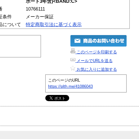
ポート3年含)<BAND:C>
番
10766111
証条件
メーカー保証
品について
特定商取引法に基づく表示
このページを印刷する
メールでURLを送る
お気に入りに追加する
このページのURL
https://plth.me/41086043