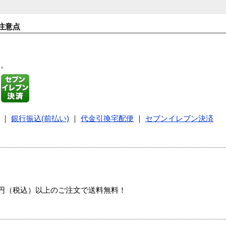
注意点
す。
｜
銀行振込(前払い)
｜
代金引換宅配便
｜
セブンイレブン決済
00円（税込）以上のご注文で送料無料！