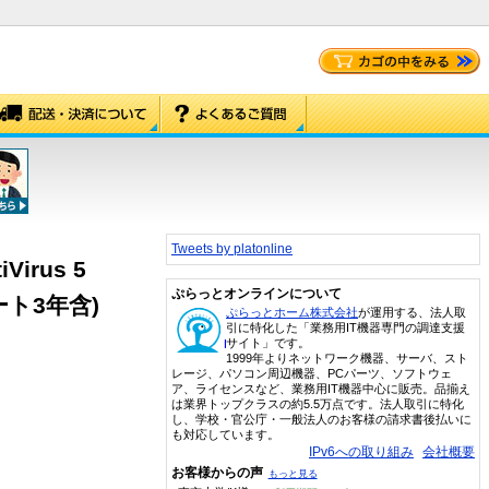
Tweets by platonline
iVirus 5
ぷらっとオンラインについて
ト3年含)
ぷらっとホーム株式会社
が運用する、法人取
引に特化した「業務用IT機器専門の調達支援
サイト」です。
1999年よりネットワーク機器、サーバ、スト
レージ、パソコン周辺機器、PCパーツ、ソフトウェ
ア、ライセンスなど、業務用IT機器中心に販売。品揃え
は業界トップクラスの約5.5万点です。法人取引に特化
し、学校・官公庁・一般法人のお客様の請求書後払いに
も対応しています。
IPv6への取り組み
会社概要
お客様からの声
もっと見る