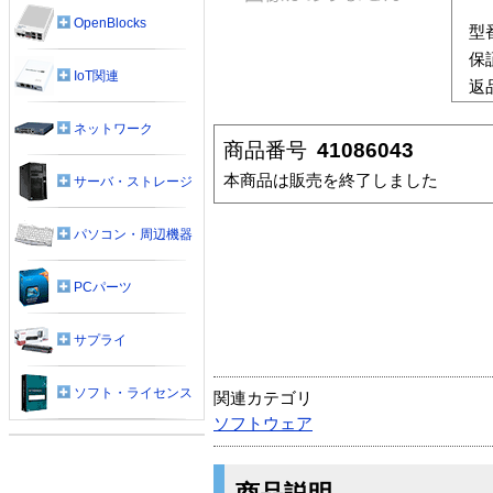
OpenBlocks
型
保
IoT関連
返
ネットワーク
商品番号
41086043
本商品は販売を終了しました
サーバ・ストレージ
パソコン・周辺機器
PCパーツ
サプライ
ソフト・ライセンス
関連カテゴリ
ソフトウェア