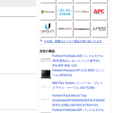
その他、多数のメーカー商品を取り扱ってます
注目の商品
Fortinet FortiGate-60Fバンドルモデル
(初年度先出しセンドバック保守付)
(FG-60F-BDL-US)
Hewlett-Packard HP LCD 8500 コンソ
ール (AF642A)
IBM Flex System コンソール・ブレイ
クアウト・ケーブル (81Y5286)
Fortinet Rack Mount Tray
(FortiGate40F/50E/60E/60F/61F/80E/8
0F/FS-108E) (SP-RACKTRAY-02)
Fortinet FortiGate-80F バンドルモデル