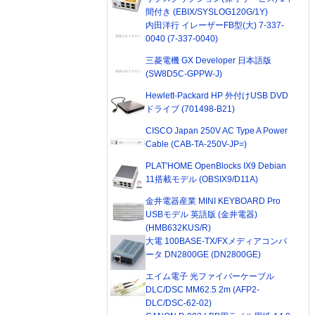
間付き (EBIX/SYSLOG120G/1Y)
内田洋行 イレーザーFB型(大) 7-337-
0040 (7-337-0040)
三菱電機 GX Developer 日本語版
(SW8D5C-GPPW-J)
Hewlett-Packard HP 外付けUSB DVD
ドライブ (701498-B21)
CISCO Japan 250V AC Type A Power
Cable (CAB-TA-250V-JP=)
PLAT'HOME OpenBlocks IX9 Debian
11搭載モデル (OBSIX9/D11A)
金井電器産業 MINI KEYBOARD Pro
USBモデル 英語版 (金井電器)
(HMB632KUS/R)
大電 100BASE-TX/FXメディアコンバ
ータ DN2800GE (DN2800GE)
エイム電子 光ファイバーケーブル
DLC/DSC MM62.5 2m (AFP2-
DLC/DSC-62-02)