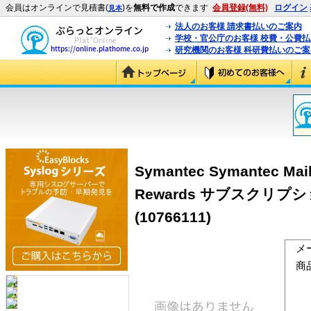
会員はオンラインで見積書(
)を
無料で作成
できます
会員登録(無料)
ログイン
見本
法人のお客様 請求書払いのご案内
学校・官公庁のお客様 校費・公費
研究機関のお客様 科研費払いのご案
Symantec Symantec Mail 
Rewards サブスクリ
(10766111)
メ
商