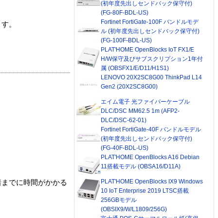
(初年度先出しセンドバック保守付)
(FG-80F-BDL-US)
Fortinet FortiGate-100F バンドルモデ
ます。
ル (初年度先出しセンドバック保守付)
(FG-100F-BDL-US)
PLAT'HOME OpenBlocks IoT FX1/E
H/W保守及びサブスクリプション1年付
属 (OBSFX1/E/D11/H1S1)
LENOVO 20X2SC8G00 ThinkPad L14
Gen2 (20X2SC8G00)
エイム電子 光ファイバーケーブル
DLC/DSC MM62.5 1m (AFP2-
DLC/DSC-62-01)
Fortinet FortiGate-40F バンドルモデル
(初年度先出しセンドバック保守付)
(FG-40F-BDL-US)
PLAT'HOME OpenBlocks A16 Debian
11搭載モデル (OBSA16/D11A)
PLAT'HOME OpenBlocks IX9 Windows
着までに時間がかかる
10 IoT Enterprise 2019 LTSC搭載
256GBモデル
(OBSIX9/W/L1809/256G)